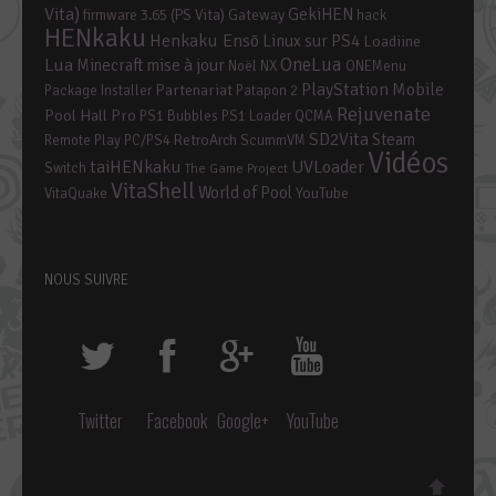
Vita)
GekiHEN
firmware 3.65 (PS Vita)
Gateway
hack
HENkaku
Henkaku Ensō
Linux sur PS4
Loadiine
OneLua
Lua
mise à jour
Minecraft
Noël
NX
ONEMenu
PlayStation Mobile
Partenariat
Package Installer
Patapon 2
Rejuvenate
Pool Hall Pro
PS1 Bubbles
PS1 Loader
QCMA
SD2Vita
Steam
RetroArch
Remote Play PC/PS4
ScummVM
Vidéos
taiHENkaku
UVLoader
Switch
The Game Project
VitaShell
World of Pool
YouTube
VitaQuake
NOUS SUIVRE
Twitter
Facebook
Google+
YouTube