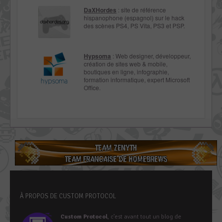
DaXHordes
: site de référence
hispanophone (espagnol) sur le hack
des scènes PS4, PS Vita, PS3 et PSP.
Hypsoma
: Web designer, développeur,
création de sites web & mobile,
boutiques en ligne, infographie,
formation informatique, expert Microsoft
Office.
À PROPOS DE CUSTOM PROTOCOL
Custom Protocol
, c’est avant tout un blog de