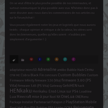
On se veut d’être le plus proche possible de nos internautes, et
surtout communiquer le plus possible avec eux. N’hésitez donc pas à
venir discuter avec nous dans les commentaires de nos articles ou
sur le forum/tchat !
Vous pouvez également noter les jeux et logiciels que nous aurons
testés : chaque opinion et critique a de la valeur, les vôtres sont
donc les bienvenues, quelles qu’elles soient : n’oubliez pas
simplement d’argumenter ! :)
Adrenaline
Cemu
adaptateur microSD
amiibo
Bubble Hack
Custom Bubbles
Cobra Black Fin
Custom
concours
CFW ME
firmware 3.60 (PS
Firmware Infinity
firmware 3.50 (Vita)
Vita)
GekiHEN
firmware 3.65 (PS Vita)
Gateway
hack
HENkaku
Henkaku Ensō
Linux sur PS4
Loadiine
OneLua
Lua
mise à jour
Minecraft
Noël
NX
ONEMenu
PlayStation Mobile
Partenariat
Package Installer
Patapon 2
Rejuvenate
Pool Hall Pro
PS1 Bubbles
PS1 Loader
QCMA