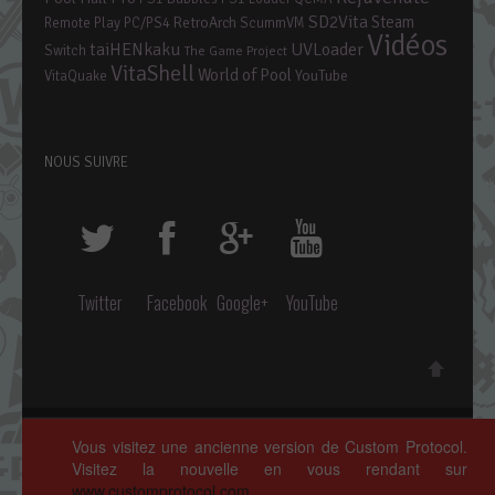
SD2Vita
Steam
RetroArch
Remote Play PC/PS4
ScummVM
Vidéos
taiHENkaku
UVLoader
Switch
The Game Project
VitaShell
World of Pool
YouTube
VitaQuake
NOUS SUIVRE
Twitter
Facebook
Google+
YouTube
Copyright © 2014 ~ 2026 • Custom Protocol, Tous droits réservés.
Vous visitez une ancienne version de Custom Protocol.
Polices de caractères par
Google Fonts
. Icônes par
Fontello
.
Visitez la nouvelle en vous rendant sur
Crédits complets
ici »
www.customprotocol.com