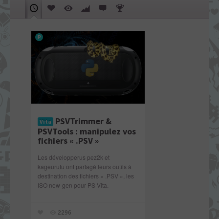
PSVTrimmer &
Vita
PSVTools : manipulez vos
fichiers « .PSV »
Les développerus pez2k et
kageurufu ont partagé leurs outils à
destination des fichiers « .PSV », les
ISO new-gen pour PS Vita.
2296