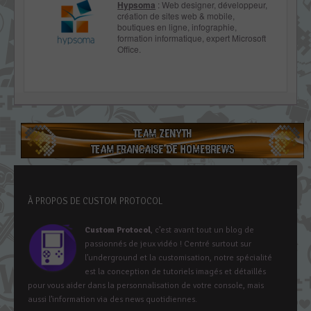
Hypsoma
: Web designer, développeur,
création de sites web & mobile,
boutiques en ligne, infographie,
formation informatique, expert Microsoft
Office.
À PROPOS DE CUSTOM PROTOCOL
Custom Protocol
, c’est avant tout un blog de
passionnés de jeux vidéo ! Centré surtout sur
l’underground et la customisation, notre spécialité
est la conception de tutoriels imagés et détaillés
pour vous aider dans la personnalisation de votre console, mais
aussi l’information via des news quotidiennes.