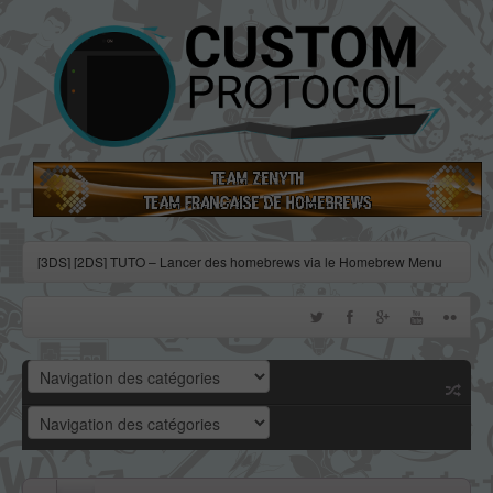
[3DS] [2DS] TUTO – Lancer des homebrews via le Homebrew Menu
[3DS] [2DS] TUTO – Installer Bootstrap9 grâce à Fredtool en version
11.10
[3DS] [2DS] TUTO - Utiliser l’exploit BannerBomb3 pour obtenir un
dump DSiWare
[3DS] [2DS] TUTO – Obtenir sa clé « movable.sed » de chiffrage
DSiWare via Seedminer
[Vita] Firmware 3.71 : et un nouveau firmware inutile, un !