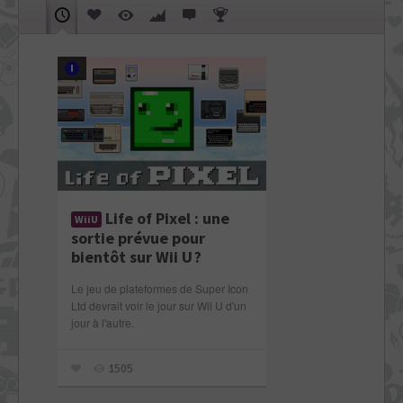
Life of Pixel : une
WiiU
sortie prévue pour
bientôt sur Wii U ?
Le jeu de plateformes de Super Icon
Ltd devrait voir le jour sur Wii U d'un
jour à l'autre.
1505