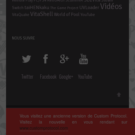
RetroArch
Remote Play PC/PS4
ScummVM
Vidéos
taiHENkaku
UVLoader
Switch
The Game Project
VitaShell
World of Pool
YouTube
VitaQuake
NOUS SUIVRE
Twitter
Facebook
Google+
YouTube
Copyright © 2014 ~ 2026 • Custom Protocol, Tous droits réservés.
Vous visitez une ancienne version de Custom Protocol.
Polices de caractères par
Google Fonts
. Icônes par
Fontello
.
Visitez la nouvelle en vous rendant sur
Crédits complets
ici »
www.customprotocol.com