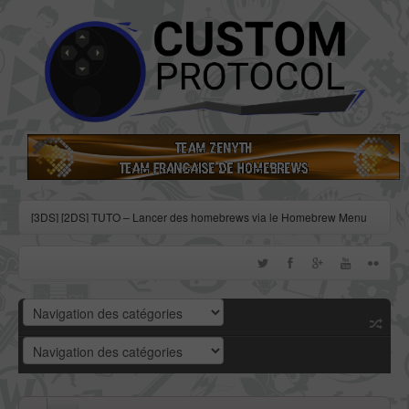
[3DS] [2DS] TUTO – Lancer des homebrews via le Homebrew Menu
[3DS] [2DS] TUTO – Installer Bootstrap9 grâce à Fredtool en version
11.10
[3DS] [2DS] TUTO - Utiliser l’exploit BannerBomb3 pour obtenir un
dump DSiWare
[3DS] [2DS] TUTO – Obtenir sa clé « movable.sed » de chiffrage
DSiWare via Seedminer
[Vita] Firmware 3.71 : et un nouveau firmware inutile, un !