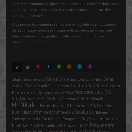
surtout communiquer le plus possible avec eux. N’hésitez donc pas à
venir discuter avec nous dans les commentaires de nos articles ou
sur le forum/tchat !
Vous pouvez également noter les jeux et logiciels que nous aurons
testés : chaque opinion et critique a de la valeur, les vôtres sont
donc les bienvenues, quelles qu’elles soient : n’oubliez pas
simplement d’argumenter ! :)
Adrenaline
Cemu
adaptateur microSD
amiibo
Bubble Hack
Custom Bubbles
Cobra Black Fin
Custom
concours
CFW ME
firmware 3.60 (PS
Firmware Infinity
firmware 3.50 (Vita)
Vita)
GekiHEN
firmware 3.65 (PS Vita)
Gateway
hack
HENkaku
Henkaku Ensō
Linux sur PS4
Loadiine
OneLua
Lua
mise à jour
Minecraft
Noël
NX
ONEMenu
PlayStation Mobile
Partenariat
Package Installer
Patapon 2
Rejuvenate
Pool Hall Pro
PS1 Bubbles
PS1 Loader
QCMA
SD2Vita
Steam