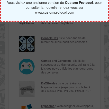
boutique en ligne fiable de pièces
Vous visitez une ancienne version de
Custom Protocol
, pour
détachées et d’accessoires, tutoriels…
consulter la nouvelle rendez-vous sur
www.customprotocol.com
PlayStationHaX
: site anglophone
d’hack-tualité et de discussions autour
des consoles PlayStation.
ConsoleHax
: site néerlandais de
référence sur le hack des consoles.
Games and Consoles
: site italien
successeur de Gamesonic, qui traite à la
fois des news officielles et underground
des consoles.
DaXHordes
: site de référence
hispanophone (espagnol) sur le hack
des scènes PS4, PS Vita, PS3 et PSP.
Hypsoma
: Web designer, développeur,