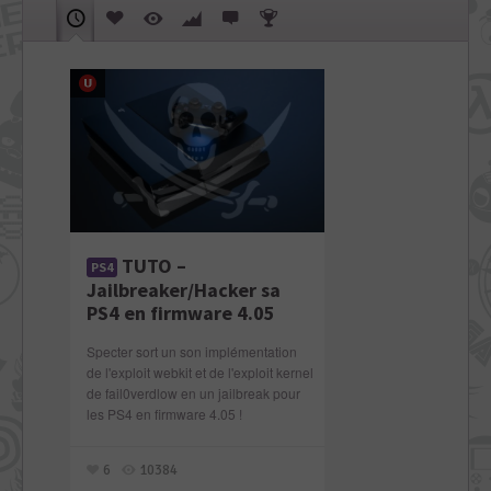
TUTO –
PS4
Jailbreaker/Hacker sa
PS4 en firmware 4.05
Specter sort un son implémentation
de l'exploit webkit et de l'exploit kernel
de fail0verdlow en un jailbreak pour
les PS4 en firmware 4.05 !
6
10384