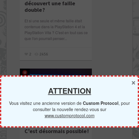
découvert une faille
double ?
Et si une seule et même faille était
contenue dans la PlayStation 4 et la
PlayStation Vita ? C'est en tout cas ce
que l'on pourrait penser...
2
2456
×
ATTENTION
Vous visitez une ancienne version de
Custom Protocol
, pour
consulter la nouvelle rendez-vous sur
www.customprotocol.com
Linux sur votre PS4 ?
PS4
C’est désormais possible !