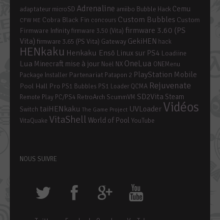
Adrenaline
Cemu
adaptateur microSD
amiibo
Bubble Hack
Custom Bubbles
Cobra Black Fin
Custom
concours
CFW ME
firmware 3.60 (PS
Firmware Infinity
firmware 3.50 (Vita)
Vita)
GekiHEN
firmware 3.65 (PS Vita)
Gateway
hack
HENkaku
Henkaku Ensō
Linux sur PS4
Loadiine
OneLua
Lua
mise à jour
Minecraft
Noël
NX
ONEMenu
PlayStation Mobile
Partenariat
Package Installer
Patapon 2
Rejuvenate
Pool Hall Pro
PS1 Bubbles
PS1 Loader
QCMA
SD2Vita
Steam
RetroArch
Remote Play PC/PS4
ScummVM
Vidéos
taiHENkaku
UVLoader
Switch
The Game Project
VitaShell
World of Pool
YouTube
VitaQuake
NOUS SUIVRE