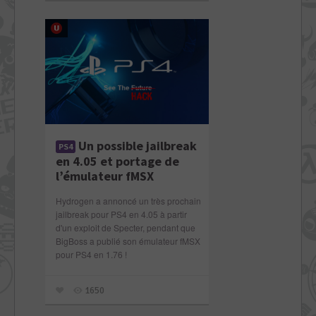
Un possible jailbreak
PS4
en 4.05 et portage de
l’émulateur fMSX
Hydrogen a annoncé un très prochain
jailbreak pour PS4 en 4.05 à partir
d'un exploit de Specter, pendant que
BigBoss a publié son émulateur fMSX
pour PS4 en 1.76 !
1650