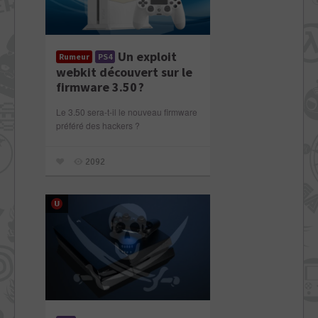
Un exploit
Rumeur
PS4
webkit découvert sur le
firmware 3.50 ?
Le 3.50 sera-t-il le nouveau firmware
préféré des hackers ?
2092