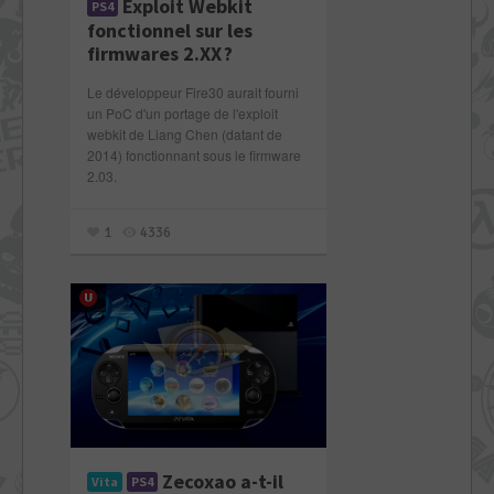
Exploit Webkit
PS4
fonctionnel sur les
firmwares 2.XX ?
Le développeur Fire30 aurait fourni
un PoC d'un portage de l'exploit
webkit de Liang Chen (datant de
2014) fonctionnant sous le firmware
2.03.
1
4336
Zecoxao a-t-il
Vita
PS4