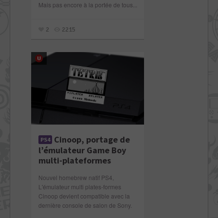
Mais pas encore à la portée de tous...
2
2215
Cinoop, portage de
PS4
l’émulateur Game Boy
multi-plateformes
Nouvel homebrew natif PS4,
L'émulateur multi plates-formes
Cinoop devient compatible avec la
dernière console de salon de Sony.