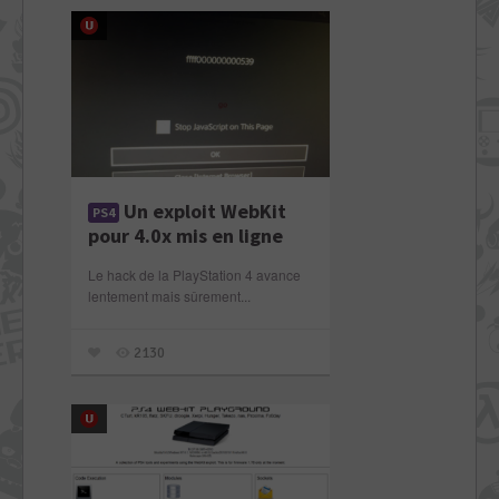
Un exploit WebKit
PS4
pour 4.0x mis en ligne
Le hack de la PlayStation 4 avance
lentement mais sûrement...
2130