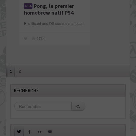
Pong, le premier
PS4
homebrew natif PS4
Et utilisant une DS comme manette !
1741
1
2
RECHERCHE