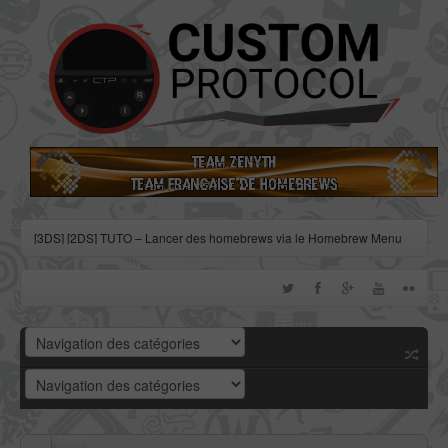
[3DS] [2DS] TUTO – Lancer des homebrews via le Homebrew Menu
[3DS] [2DS] TUTO – Installer Bootstrap9 grâce à Fredtool en version
11.10
[3DS] [2DS] TUTO - Utiliser l’exploit BannerBomb3 pour obtenir un
dump DSiWare
[3DS] [2DS] TUTO – Obtenir sa clé « movable.sed » de chiffrage
DSiWare via Seedminer
[Vita] Firmware 3.71 : et un nouveau firmware inutile, un !