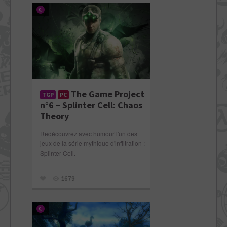
The Game Project
TGP
PC
n°6 – Splinter Cell: Chaos
Theory
Redécouvrez avec humour l'un des
jeux de la série mythique d'infiltration :
Splinter Cell.
1679