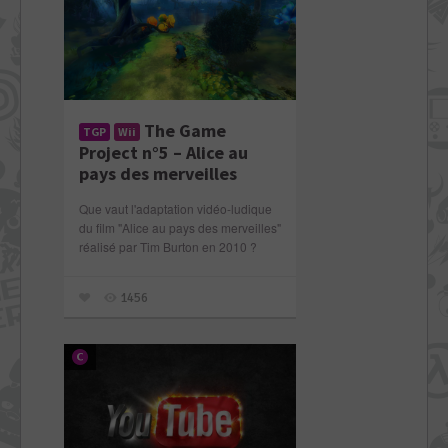
The Game
TGP
Wii
Project n°5 – Alice au
pays des merveilles
Que vaut l'adaptation vidéo-ludique
du film "Alice au pays des merveilles"
réalisé par Tim Burton en 2010 ?
1456