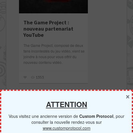
The Game Project :
nouveau partenariat
YouTube
The Game Project, composé de deux
fans incontestés du jeu vidéo, vient se
joindre à nous pour vous offrir du
nouveau contenu vidéo.
1353
×
ATTENTION
Vous visitez une ancienne version de
Custom Protocol
, pour
consulter la nouvelle rendez-vous sur
RECHERCHE
www.customprotocol.com