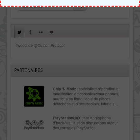
Tweets de @CustomProtocol
PARTENAIRES
Chip ‘N Modz
: spécialiste réparation et
modification de consoles/smartphones,
boutique en ligne fiable de pièces
détachées et d’accessoires, tutoriels…
PlayStationHaX
: site anglophone
d’hack-tualité et de discussions autour
des consoles PlayStation.