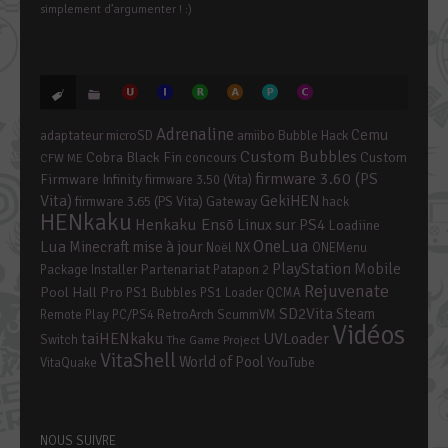
simplement d’argumenter ! :)
Adrenaline
Cemu
adaptateur microSD
amiibo
Bubble Hack
Custom Bubbles
Cobra Black Fin
Custom
concours
CFW ME
firmware 3.60 (PS
Firmware Infinity
firmware 3.50 (Vita)
Vita)
GekiHEN
firmware 3.65 (PS Vita)
Gateway
hack
HENkaku
Henkaku Ensō
Linux sur PS4
Loadiine
OneLua
Lua
mise à jour
Minecraft
Noël
NX
ONEMenu
PlayStation Mobile
Partenariat
Package Installer
Patapon 2
Rejuvenate
Pool Hall Pro
PS1 Bubbles
PS1 Loader
QCMA
SD2Vita
Steam
RetroArch
Remote Play PC/PS4
ScummVM
Vidéos
taiHENkaku
UVLoader
Switch
The Game Project
VitaShell
World of Pool
YouTube
VitaQuake
NOUS SUIVRE