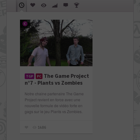
The Game Project
TGP
PC
n°7 - Plants vs Zombies
Notre chaîne partenaire The Game
Project revient en force avec une
nouvelle formule de vidéo forte en
gags sur le jeu Plants vs Zombies.
1486