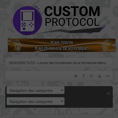
[3DS] [2DS] TUTO – Lancer des homebrews via le Homebrew Menu
[3DS] [2DS] TUTO – Installer Bootstrap9 grâce à Fredtool en version
11.10
[3DS] [2DS] TUTO - Utiliser l’exploit BannerBomb3 pour obtenir un
dump DSiWare
[3DS] [2DS] TUTO – Obtenir sa clé « movable.sed » de chiffrage
DSiWare via Seedminer
[Vita] Firmware 3.71 : et un nouveau firmware inutile, un !