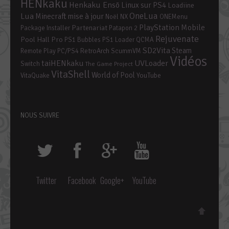
HENkaku
Henkaku Ensō
Linux sur PS4
Loadiine
OneLua
Lua
mise à jour
Minecraft
Noël
NX
ONEMenu
PlayStation Mobile
Partenariat
Package Installer
Patapon 2
Rejuvenate
Pool Hall Pro
PS1 Bubbles
PS1 Loader
QCMA
SD2Vita
Steam
RetroArch
Remote Play PC/PS4
ScummVM
Vidéos
taiHENkaku
UVLoader
Switch
The Game Project
VitaShell
World of Pool
YouTube
VitaQuake
NOUS SUIVRE
Twitter
Facebook
Google+
YouTube