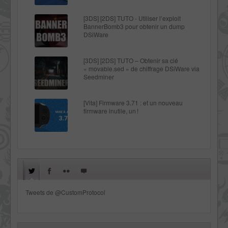
[3DS] [2DS] TUTO - Utiliser l’exploit
BannerBomb3 pour obtenir un dump
DSiWare
[3DS] [2DS] TUTO – Obtenir sa clé
« movable.sed » de chiffrage DSiWare via
Seedminer
[Vita] Firmware 3.71 : et un nouveau
firmware inutile, un !
Tweets de @CustomProtocol