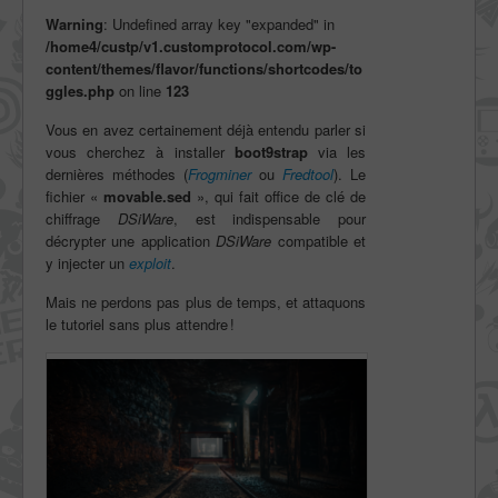
Warning
: Undefined array key "expanded" in
/home4/custp/v1.customprotocol.com/wp-
content/themes/flavor/functions/shortcodes/to
ggles.php
on line
123
Vous en avez certainement déjà entendu parler si
vous cherchez à installer
boot9strap
via les
dernières méthodes (
Frogminer
ou
Fredtool
). Le
fichier «
movable.sed
», qui fait office de clé de
chiffrage
DSiWare
, est indispensable pour
décrypter une application
DSiWare
compatible et
y injecter un
exploit
.
Mais ne perdons pas plus de temps, et attaquons
le tutoriel sans plus attendre !