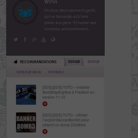
Wirus
Un virus (étonnamment) gentil,
qui ne demande qu'à faire
plaisir aux gens ! Et hacker ses
consoles, accessoirement...
RECOMMANDATIONS
ZOOGIE
ZOOGIE
OUTILS DE HACK
TUTORIELS
[3DS] [2DS] TUTO – Installer
Bootstrap9 grâce à Fredtool en
version 11.10
[3DS] [2DS] TUTO - Utiliser
l’exploit BannerBomb3 pour
obtenir un dump DSiWare