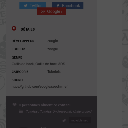
Twitter
Facebook
Google+
DÉTAILS
zoogie
DÉVELOPPEUR
zoogie
EDITEUR
GENRE
Outils de hack
,
Outils de hack 3DS
Tutoriels
CATÉGORIE
SOURCE
https://github.com/zoogie/seedminer
0 personnes aiment ce contenu
,
,
Tutoriels
Tutoriels Underground
Underground
movable.sed