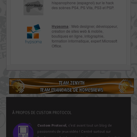
hispanophone (espagnol) sur le hack
des scènes PS4, PS Vita, PS3 et PSP.
Hypsoma
: Web designer, développeur,
création de sites web & mobile,
boutiques en ligne, infographie,
formation informatique, expert Microsoft
Office.
À PROPOS DE CUSTOM PROTOCOL
Custom Protocol
, c’est avant tout un blog de
passionnés de jeux vidéo ! Centré surtout sur