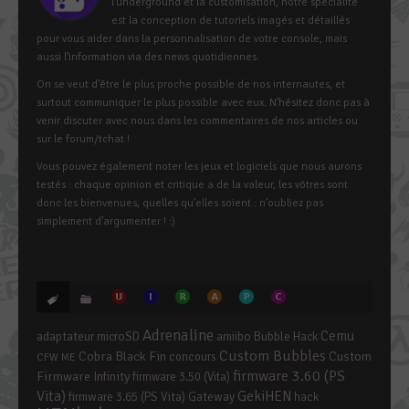
l’underground et la customisation, notre spécialité
est la conception de tutoriels imagés et détaillés
pour vous aider dans la personnalisation de votre console, mais
aussi l’information via des news quotidiennes.
On se veut d’être le plus proche possible de nos internautes, et
surtout communiquer le plus possible avec eux. N’hésitez donc pas à
venir discuter avec nous dans les commentaires de nos articles ou
sur le forum/tchat !
Vous pouvez également noter les jeux et logiciels que nous aurons
testés : chaque opinion et critique a de la valeur, les vôtres sont
donc les bienvenues, quelles qu’elles soient : n’oubliez pas
simplement d’argumenter ! :)
Adrenaline
Cemu
adaptateur microSD
amiibo
Bubble Hack
Custom Bubbles
Cobra Black Fin
Custom
concours
CFW ME
firmware 3.60 (PS
Firmware Infinity
firmware 3.50 (Vita)
Vita)
GekiHEN
firmware 3.65 (PS Vita)
Gateway
hack