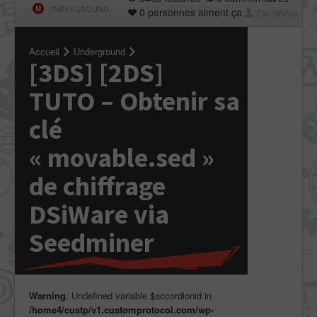
UNDERGROUND
0 personnes aiment ça
Par Wirus
Accueil
Underground
[3DS] [2DS]
TUTO – Obtenir sa
clé
« movable.sed »
de chiffrage
DSiWare via
Seedminer
Warning
: Undefined variable $accordionid in
/home4/custp/v1.customprotocol.com/wp-