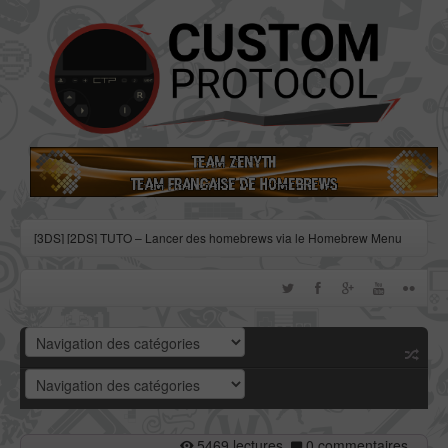
[3DS] [2DS] TUTO – Lancer des homebrews via le Homebrew Menu
[3DS] [2DS] TUTO – Installer Bootstrap9 grâce à Fredtool en version
11.10
[3DS] [2DS] TUTO - Utiliser l’exploit BannerBomb3 pour obtenir un
dump DSiWare
[3DS] [2DS] TUTO – Obtenir sa clé « movable.sed » de chiffrage
DSiWare via Seedminer
[Vita] Firmware 3.71 : et un nouveau firmware inutile, un !
5469 lectures
0 commentaires