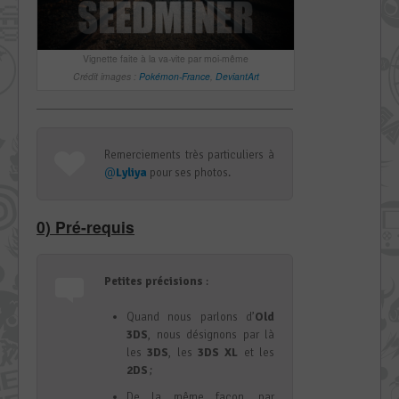
Vignette faite à la va-vite par moi-même
Crédit images :
Pokémon-France
,
DeviantArt
Remerciements très particuliers à
@
Lyliya
pour ses photos.
0) Pré-requis
Petites précisions
:
Quand nous parlons d’
Old
3DS
, nous désignons par là
les
3DS
, les
3DS XL
et les
2DS
;
De la même façon, par