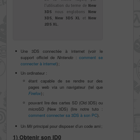
l’utilisation du terme de
New
3DS
nous englobons
New
3DS
,
New 3DS XL
et
New
2DS XL
.
Une 3DS connectée à internet (voir le
support officiel de
Nintendo
:
comment se
connecter à internet
) ;
Un ordinateur :
étant capable de se rendre sur des
pages web via un navigateur (tel que
Firefox
) ;
pouvant lire des cartes SD (Old 3DS) ou
microSD (New 3DS) (lire notre tuto :
comment connecter sa 3DS à son PC
).
Un
Mii
principal pour disposer d’un code ami ;
1) Obtenir son ID0