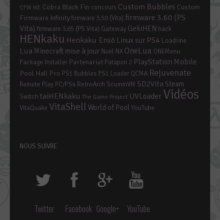
Custom Bubbles
Cobra Black Fin
Custom
concours
CFW ME
firmware 3.60 (PS
Firmware Infinity
firmware 3.50 (Vita)
Vita)
GekiHEN
firmware 3.65 (PS Vita)
Gateway
hack
HENkaku
Henkaku Ensō
Linux sur PS4
Loadiine
OneLua
Lua
mise à jour
Minecraft
Noël
NX
ONEMenu
PlayStation Mobile
Partenariat
Package Installer
Patapon 2
Rejuvenate
Pool Hall Pro
PS1 Bubbles
PS1 Loader
QCMA
SD2Vita
Steam
RetroArch
Remote Play PC/PS4
ScummVM
Vidéos
taiHENkaku
UVLoader
Switch
The Game Project
VitaShell
World of Pool
YouTube
VitaQuake
NOUS SUIVRE
Twitter
Facebook
Google+
YouTube