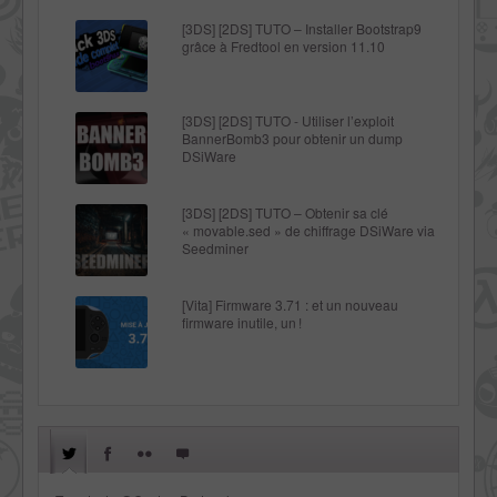
[3DS] [2DS] TUTO – Installer Bootstrap9
grâce à Fredtool en version 11.10
[3DS] [2DS] TUTO - Utiliser l’exploit
BannerBomb3 pour obtenir un dump
DSiWare
[3DS] [2DS] TUTO – Obtenir sa clé
« movable.sed » de chiffrage DSiWare via
Seedminer
[Vita] Firmware 3.71 : et un nouveau
firmware inutile, un !