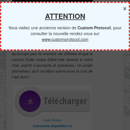
×
ATTENTION
Les paramètres sont aussi réussis, si si c’est un point à
souligner !
Vous visitez une ancienne version de
Custom Protocol
, pour
consulter la nouvelle rendez-vous sur
En conclusion, nous pouvons prédire que les
www.customprotocol.com
futurs mises à jour de ce
CyanogenMod
n’auront de cesse de combler le néant
qu’occupe pour le moment cet utilitaire et que la
version finale risque d’être très réussie si notre
cher
Joel16
s’accroche et persévère. Un projet
prometteur, qu’il va falloir suivre sous le coin de
l’œil donc !
Code Source
Instructions disponibles ici