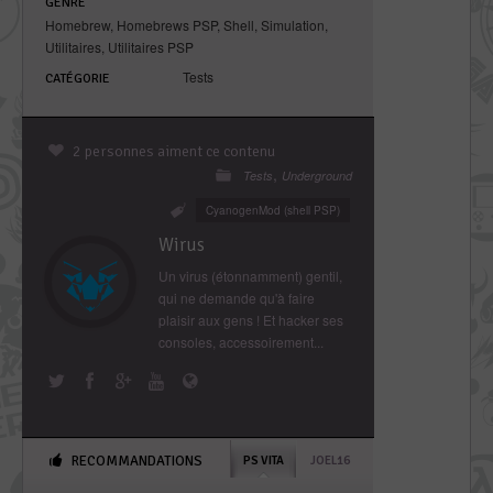
GENRE
Homebrew
,
Homebrews PSP
,
Shell
,
Simulation
,
Utilitaires
,
Utilitaires PSP
Tests
CATÉGORIE
2 personnes aiment ce contenu
,
Tests
Underground
CyanogenMod (shell PSP)
Wirus
Un virus (étonnamment) gentil,
qui ne demande qu'à faire
plaisir aux gens ! Et hacker ses
consoles, accessoirement...
RECOMMANDATIONS
PS VITA
JOEL16