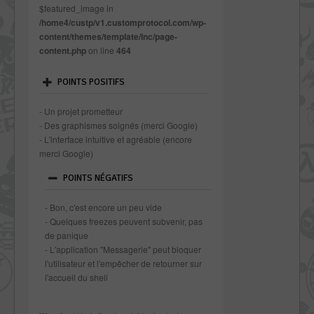
$featured_image in
/home4/custp/v1.customprotocol.com/wp-
content/themes/template/inc/page-
content.php
on line
464
POINTS POSITIFS
- Un projet prometteur
- Des graphismes soignés (merci Google)
- L'interface intuitive et agréable (encore
merci Google)
POINTS NÉGATIFS
- Bon, c'est encore un peu vide
- Quelques freezes peuvent subvenir, pas
de panique
- L'application "Messagerie" peut bloquer
l'utilisateur et l'empêcher de retourner sur
l'accueil du shell