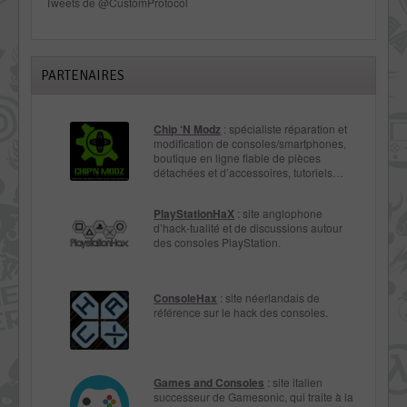
Tweets de @CustomProtocol
PARTENAIRES
Chip ‘N Modz
: spécialiste réparation et
modification de consoles/smartphones,
boutique en ligne fiable de pièces
détachées et d’accessoires, tutoriels…
PlayStationHaX
: site anglophone
d’hack-tualité et de discussions autour
des consoles PlayStation.
ConsoleHax
: site néerlandais de
référence sur le hack des consoles.
Games and Consoles
: site italien
successeur de Gamesonic, qui traite à la