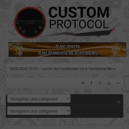
[3DS] [2DS] TUTO – Lancer des homebrews via le Homebrew Menu
[3DS] [2DS] TUTO – Installer Bootstrap9 grâce à Fredtool en version
11.10
[3DS] [2DS] TUTO - Utiliser l’exploit BannerBomb3 pour obtenir un
dump DSiWare
[3DS] [2DS] TUTO – Obtenir sa clé « movable.sed » de chiffrage
DSiWare via Seedminer
[Vita] Firmware 3.71 : et un nouveau firmware inutile, un !