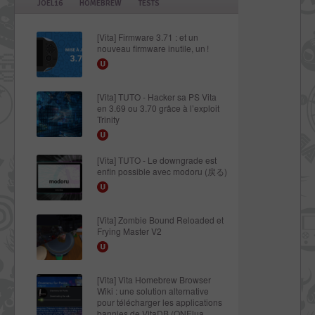
JOEL16
HOMEBREW
TESTS
[Vita] Firmware 3.71 : et un
nouveau firmware inutile, un !
[Vita] TUTO - Hacker sa PS Vita
en 3.69 ou 3.70 grâce à l’exploit
Trinity
[Vita] TUTO - Le downgrade est
enfin possible avec modoru (戻る)
[Vita] Zombie Bound Reloaded et
Frying Master V2
[Vita] Vita Homebrew Browser
Wiki : une solution alternative
pour télécharger les applications
bannies de VitaDB (ONElua