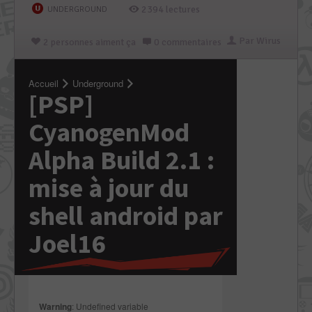
2394 lectures
UNDERGROUND
Par Wirus
2 personnes aiment ça
0 commentaires
Accueil
Underground
[PSP]
CyanogenMod
Alpha Build 2.1 :
mise à jour du
shell android par
Joel16
Warning
: Undefined variable