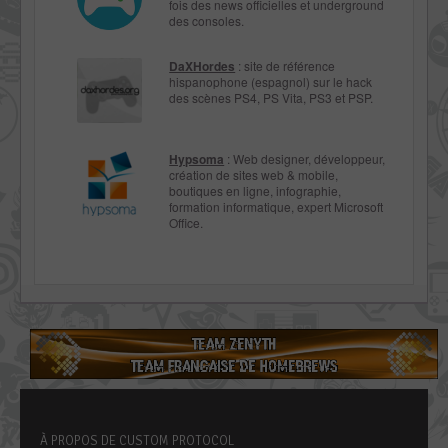
fois des news officielles et underground
des consoles.
DaXHordes
: site de référence
hispanophone (espagnol) sur le hack
des scènes PS4, PS Vita, PS3 et PSP.
Hypsoma
: Web designer, développeur,
création de sites web & mobile,
boutiques en ligne, infographie,
formation informatique, expert Microsoft
Office.
À PROPOS DE CUSTOM PROTOCOL