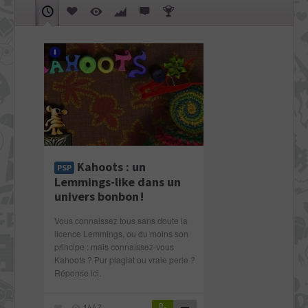
Kahoots : un
PSP
Lemmings-like dans un
univers bonbon !
Vous connaissez tous sans doute la
licence Lemmings, ou du moins son
principe : mais connaissez-vous
Kahoots ? Pur plagiat ou vraie perle ?
Réponse ici.
B-
—