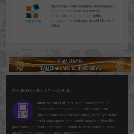
Hypsoma
: Web designer, développeur,
création de sites web & mobile,
boutiques en ligne, infographie,
formation informatique, expert Microsoft
Office.
À PROPOS DE CUSTOM PROTOCOL
Custom Protocol
, c’est avant tout un blog de
passionnés de jeux vidéo ! Centré surtout sur
l’underground et la customisation, notre spécialité
est la conception de tutoriels imagés et détaillés
pour vous aider dans la personnalisation de votre console, mais
aussi l’information via des news quotidiennes.