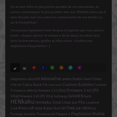
On se veut d’être le plus proche possible de nos internautes, et
surtout communiquer le plus possible avec eux. N’hésitez donc pas à
venir discuter avec nous dans les commentaires de nos articles ou
sur le forum/tchat !
Vous pouvez également noter les jeux et logiciels que nous aurons
testés : chaque opinion et critique a de la valeur, les vôtres sont
donc les bienvenues, quelles qu’elles soient : n’oubliez pas
simplement d’argumenter ! :)
Adrenaline
Cemu
adaptateur microSD
amiibo
Bubble Hack
Custom Bubbles
Cobra Black Fin
Custom
concours
CFW ME
firmware 3.60 (PS
Firmware Infinity
firmware 3.50 (Vita)
Vita)
GekiHEN
firmware 3.65 (PS Vita)
Gateway
hack
HENkaku
Henkaku Ensō
Linux sur PS4
Loadiine
OneLua
Lua
mise à jour
Minecraft
Noël
NX
ONEMenu
PlayStation Mobile
Partenariat
Package Installer
Patapon 2