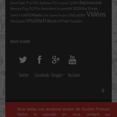
Rejuvenate
Pool Hall Pro
PS1 Bubbles
PS1 Loader
QCMA
SD2Vita
Steam
RetroArch
Remote Play PC/PS4
ScummVM
Vidéos
taiHENkaku
UVLoader
Switch
The Game Project
VitaShell
World of Pool
YouTube
VitaQuake
NOUS SUIVRE
Twitter
Facebook
Google+
YouTube
Copyright © 2014 ~ 2026 • Custom Protocol, Tous droits réservés.
Vous visitez une ancienne version de Custom Protocol.
Polices de caractères par
Google Fonts
. Icônes par
Fontello
.
Visitez la nouvelle en vous rendant sur