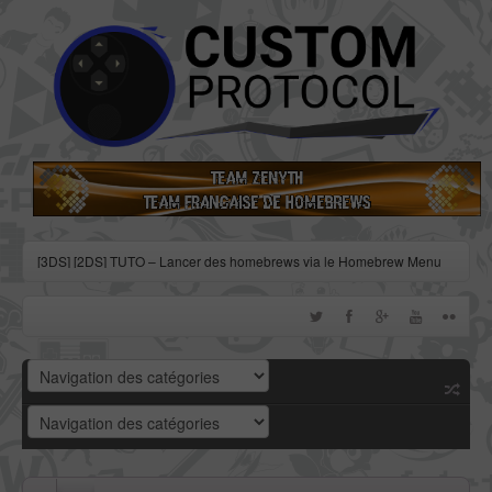
[3DS] [2DS] TUTO – Lancer des homebrews via le Homebrew Menu
[3DS] [2DS] TUTO – Installer Bootstrap9 grâce à Fredtool en version
11.10
[3DS] [2DS] TUTO - Utiliser l’exploit BannerBomb3 pour obtenir un
dump DSiWare
[3DS] [2DS] TUTO – Obtenir sa clé « movable.sed » de chiffrage
DSiWare via Seedminer
[Vita] Firmware 3.71 : et un nouveau firmware inutile, un !