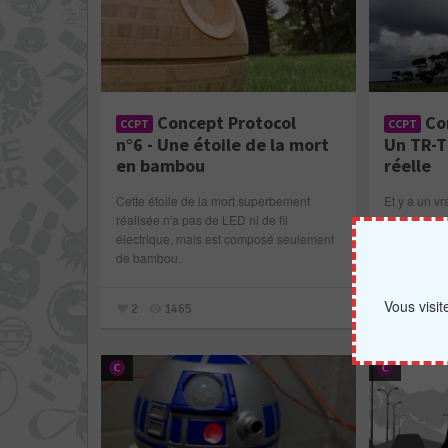
Concept Protocol
Con
CCPT
CCPT
n°6 - Une étoile de la mort
Un TR-T
en bambou
réelle
Cette étoile de la mort superbement
Et y a un vr
réalisée n'a pas de LED ni de fil
sonores qui
électrique, mais est composé seulement
de bambou.
4
17
Vous visi
2
1465