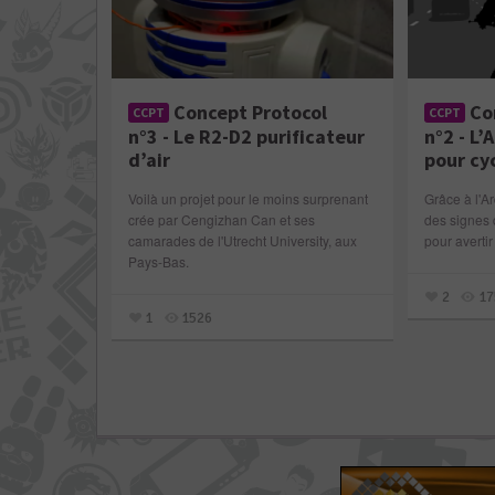
Concept Protocol
Co
CCPT
CCPT
n°3 - Le R2-D2 purificateur
n°2 - L’
d’air
pour cy
Voilà un projet pour le moins surprenant
Grâce à l'A
crée par Cengizhan Can et ses
des signes 
camarades de l'Utrecht University, aux
pour avertir
Pays-Bas.
2
17
1
1526