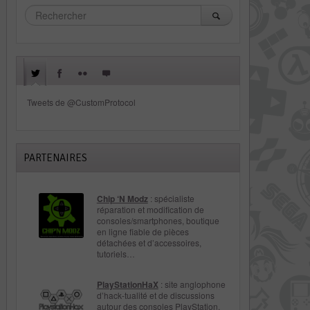
Tweets de @CustomProtocol
PARTENAIRES
Chip ‘N Modz
: spécialiste
réparation et modification de
consoles/smartphones, boutique
en ligne fiable de pièces
détachées et d’accessoires,
tutoriels…
PlayStationHaX
: site anglophone
d’hack-tualité et de discussions
autour des consoles PlayStation.