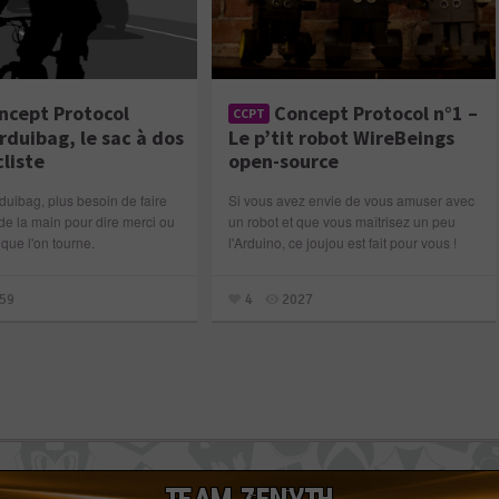
ncept Protocol
Concept Protocol n°1 –
CCPT
Arduibag, le sac à dos
Le p’tit robot WireBeings
cliste
open-source
rduibag, plus besoin de faire
Si vous avez envie de vous amuser avec
de la main pour dire merci ou
un robot et que vous maîtrisez un peu
 que l'on tourne.
l'Arduino, ce joujou est fait pour vous !
59
4
2027