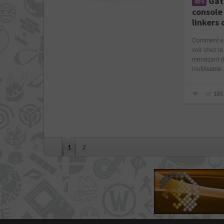
Gat
3DS
console 
linkers
Comment emp
voir chez l
menaçant d
inutilisable..
195
1
2