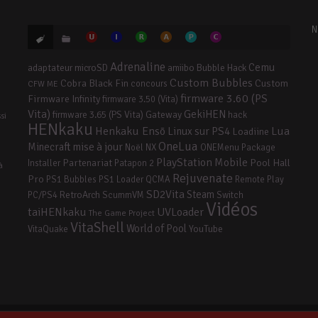
N
Adrenaline
Cemu
adaptateur microSD
amiibo
Bubble Hack
Custom Bubbles
Cobra Black Fin
Custom
concours
CFW ME
firmware 3.60 (PS
Firmware Infinity
firmware 3.50 (Vita)
Vita)
GekiHEN
firmware 3.65 (PS Vita)
Gateway
hack
si
HENkaku
Henkaku Ensō
Lua
Linux sur PS4
Loadiine
OneLua
mise à jour
Minecraft
Noël
NX
ONEMenu
Package
PlayStation Mobile
Partenariat
Pool Hall
Installer
Patapon 2
à
Rejuvenate
Pro
PS1 Bubbles
PS1 Loader
QCMA
Remote Play
SD2Vita
Steam
RetroArch
PC/PS4
ScummVM
Switch
Vidéos
taiHENkaku
UVLoader
The Game Project
VitaShell
World of Pool
YouTube
VitaQuake