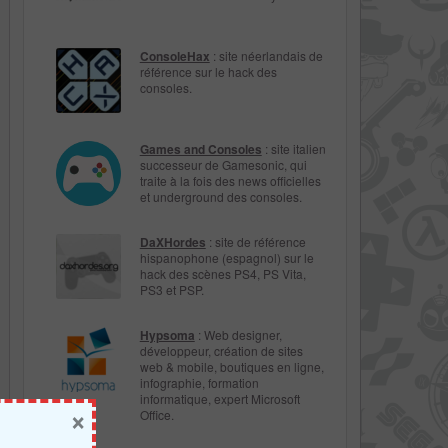
ConsoleHax
: site néerlandais de
référence sur le hack des
consoles.
Games and Consoles
: site italien
successeur de Gamesonic, qui
traite à la fois des news officielles
et underground des consoles.
DaXHordes
: site de référence
hispanophone (espagnol) sur le
hack des scènes PS4, PS Vita,
PS3 et PSP.
Hypsoma
: Web designer,
développeur, création de sites
web & mobile, boutiques en ligne,
infographie, formation
informatique, expert Microsoft
×
Office.