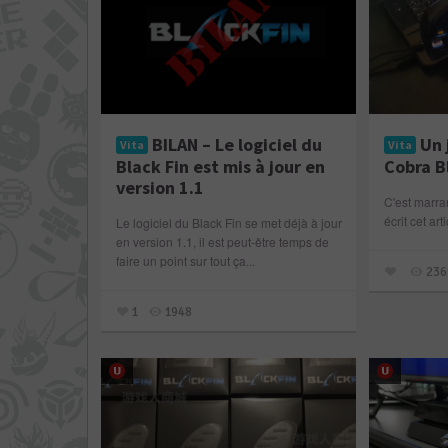
BILAN – Le logiciel du
Un 
Vita
Vita
Black Fin est mis à jour en
Cobra Bl
version 1.1
C'est marran
écrit cet arti
Le logiciel du Black Fin se met déjà à jour
en version 1.1, il est peut-être temps de
faire un point sur tout ça...
236
1
1948