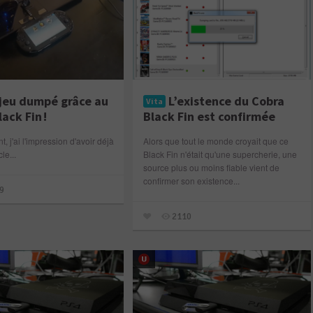
jeu dumpé grâce au
L’existence du Cobra
Vita
ack Fin !
Black Fin est confirmée
t, j'ai l'impression d'avoir déjà
Alors que tout le monde croyait que ce
cle...
Black Fin n'était qu'une supercherie, une
source plus ou moins fiable vient de
confirmer son existence...
9
2110