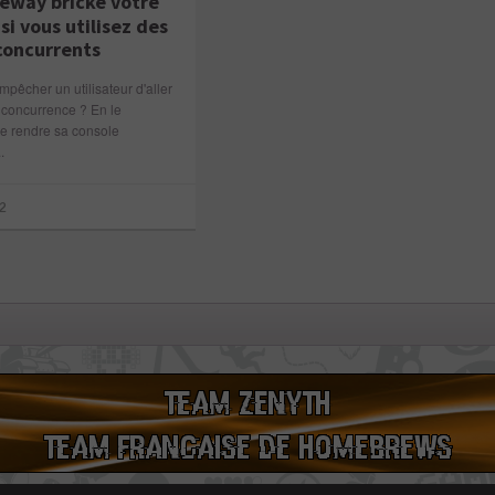
eway bricke votre
si vous utilisez des
 concurrents
êcher un utilisateur d'aller
a concurrence ? En le
e rendre sa console
.
2