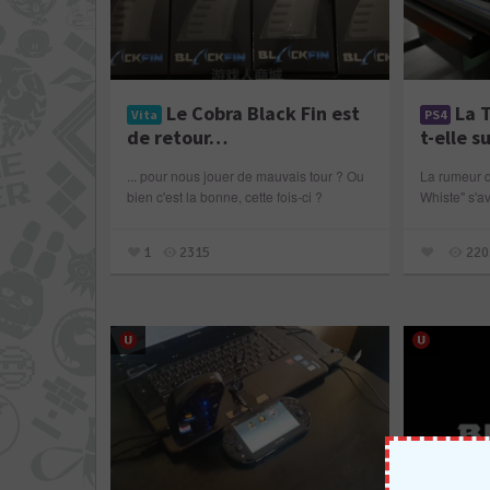
Le Cobra Black Fin est
La T
Vita
PS4
de retour…
t-elle s
... pour nous jouer de mauvais tour ? Ou
La rumeur d
bien c'est la bonne, cette fois-ci ?
Whiste" s'av
1
2315
220