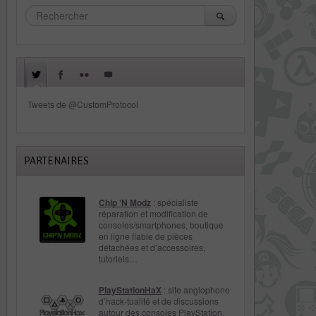
Tweets de @CustomProtocol
PARTENAIRES
Chip ‘N Modz
: spécialiste
réparation et modification de
consoles/smartphones, boutique
en ligne fiable de pièces
détachées et d’accessoires,
tutoriels…
PlayStationHaX
: site anglophone
d’hack-tualité et de discussions
autour des consoles PlayStation.