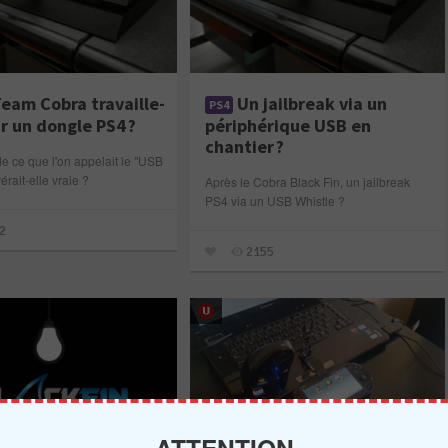
eam Cobra travaille-
Un jailbreak via un
PS4
ur un dongle PS4 ?
périphérique USB en
chantier ?
e ce que l'on appelait le "USB
érait-elle vraie ?
Après le Cobra Black Fin, un jailbreak
PS4 via un USB Whistle ?
2
2155
ATTENTION