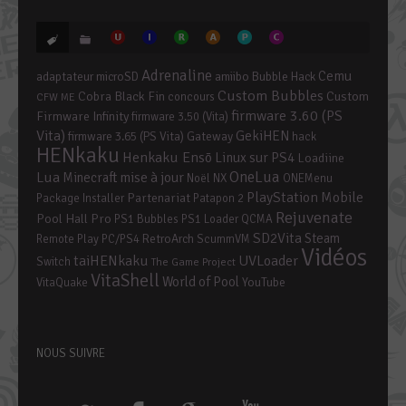
Adrenaline
Cemu
adaptateur microSD
amiibo
Bubble Hack
Custom Bubbles
Cobra Black Fin
Custom
concours
CFW ME
firmware 3.60 (PS
Firmware Infinity
firmware 3.50 (Vita)
Vita)
GekiHEN
firmware 3.65 (PS Vita)
Gateway
hack
HENkaku
Henkaku Ensō
Linux sur PS4
Loadiine
OneLua
Lua
mise à jour
Minecraft
Noël
NX
ONEMenu
PlayStation Mobile
Partenariat
Package Installer
Patapon 2
Rejuvenate
Pool Hall Pro
PS1 Bubbles
PS1 Loader
QCMA
SD2Vita
Steam
RetroArch
Remote Play PC/PS4
ScummVM
Vidéos
taiHENkaku
UVLoader
Switch
The Game Project
VitaShell
World of Pool
YouTube
VitaQuake
NOUS SUIVRE