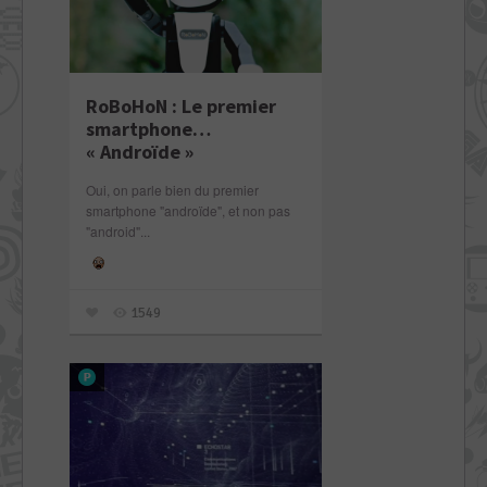
RoBoHoN : Le premier
smartphone…
« Androïde »
Oui, on parle bien du premier
smartphone "androïde", et non pas
"android"...
1549