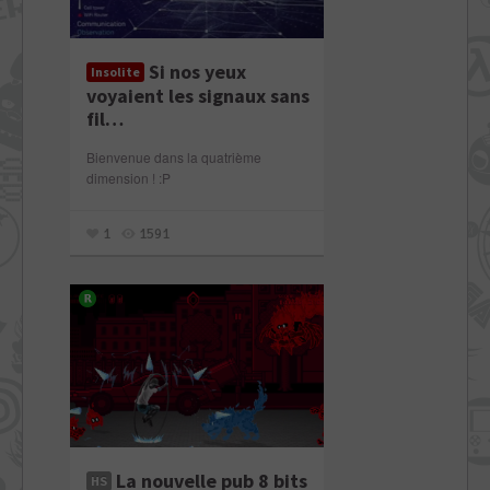
Si nos yeux
Insolite
voyaient les signaux sans
fil…
Bienvenue dans la quatrième
dimension ! :P
1
1591
La nouvelle pub 8 bits
HS