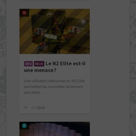
Le N2 Elite est-il
3DS
WiiU
une menace ?
Une utilisation détournée du N2 Elite
permettrait de commettre facilement
des délits...
2648