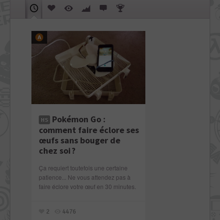
Pokémon Go :
HS
comment faire éclore ses
œufs sans bouger de
chez soi ?
Ça requiert toutefois une certaine
patience... Ne vous attendez pas à
faire éclore votre œuf en 30 minutes.
2
4476