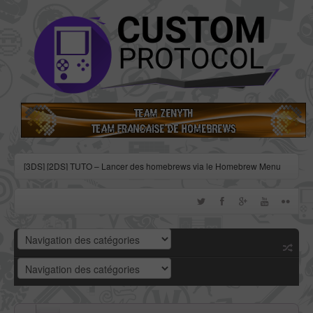
[3DS] [2DS] TUTO – Lancer des homebrews via le Homebrew Menu
[3DS] [2DS] TUTO – Installer Bootstrap9 grâce à Fredtool en version
11.10
[3DS] [2DS] TUTO - Utiliser l’exploit BannerBomb3 pour obtenir un
dump DSiWare
[3DS] [2DS] TUTO – Obtenir sa clé « movable.sed » de chiffrage
DSiWare via Seedminer
[Vita] Firmware 3.71 : et un nouveau firmware inutile, un !