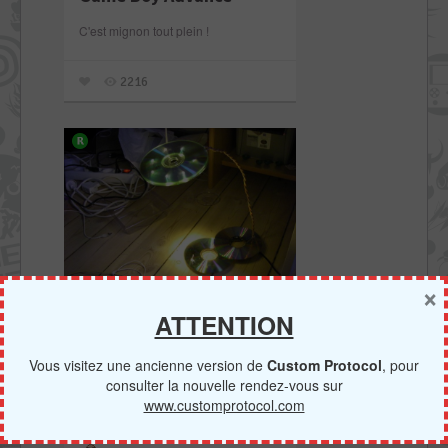
C'est mignon tout plein !
2216
×
Comment recycler ses
ATTENTION
CD ? En lampe, pardi !
Voilà une idée qui n'a jamais dû vous
Vous visitez une ancienne version de
Custom Protocol
, pour
passer par la tête, mais saviez-vous
consulter la nouvelle rendez-vous sur
qu'il était possible à l'aide de CD, LED
www.customprotocol.com
et câble USB de créer une lampe ?