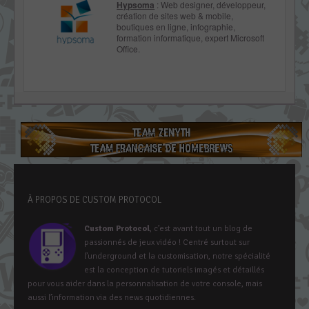
Hypsoma
: Web designer, développeur,
création de sites web & mobile,
boutiques en ligne, infographie,
formation informatique, expert Microsoft
Office.
À PROPOS DE CUSTOM PROTOCOL
Custom Protocol
, c’est avant tout un blog de
passionnés de jeux vidéo ! Centré surtout sur
l’underground et la customisation, notre spécialité
est la conception de tutoriels imagés et détaillés
pour vous aider dans la personnalisation de votre console, mais
aussi l’information via des news quotidiennes.