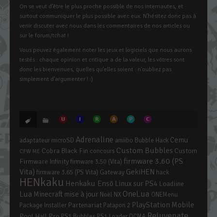
On se veut d’être le plus proche possible de nos internautes, et
surtout communiquer le plus possible avec eux. N’hésitez donc pas à
venir discuter avec nous dans les commentaires de nos articles ou
sur le forum/tchat !
Vous pouvez également noter les jeux et logiciels que nous aurons
testés : chaque opinion et critique a de la valeur, les vôtres sont
donc les bienvenues, quelles qu’elles soient : n’oubliez pas
simplement d’argumenter ! :)
Adrenaline
Cemu
adaptateur microSD
amiibo
Bubble Hack
Custom Bubbles
Cobra Black Fin
Custom
concours
CFW ME
firmware 3.60 (PS
Firmware Infinity
firmware 3.50 (Vita)
Vita)
GekiHEN
firmware 3.65 (PS Vita)
Gateway
hack
HENkaku
Henkaku Ensō
Linux sur PS4
Loadiine
OneLua
Lua
mise à jour
Minecraft
Noël
NX
ONEMenu
PlayStation Mobile
Partenariat
Package Installer
Patapon 2
Rejuvenate
Pool Hall Pro
PS1 Bubbles
PS1 Loader
QCMA