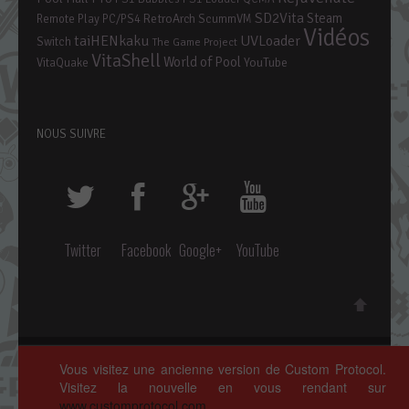
SD2Vita
Steam
RetroArch
Remote Play PC/PS4
ScummVM
Vidéos
taiHENkaku
UVLoader
Switch
The Game Project
VitaShell
World of Pool
YouTube
VitaQuake
NOUS SUIVRE
Twitter
Facebook
Google+
YouTube
Copyright © 2014 ~ 2026 • Custom Protocol, Tous droits réservés.
Vous visitez une ancienne version de Custom Protocol.
Polices de caractères par
Google Fonts
. Icônes par
Fontello
.
Visitez la nouvelle en vous rendant sur
Crédits complets
ici »
www.customprotocol.com