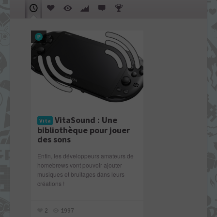
VitaSound : Une
Vita
bibliothèque pour jouer
des sons
Enfin, les développeurs amateurs de
homebrews vont pouvoir ajouter
musiques et bruitages dans leurs
créations !
2
1997