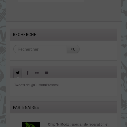
RECHERCHE
Tweets de @CustomProtocol
PARTENAIRES
Chip ‘N Modz
: spécialiste réparation et