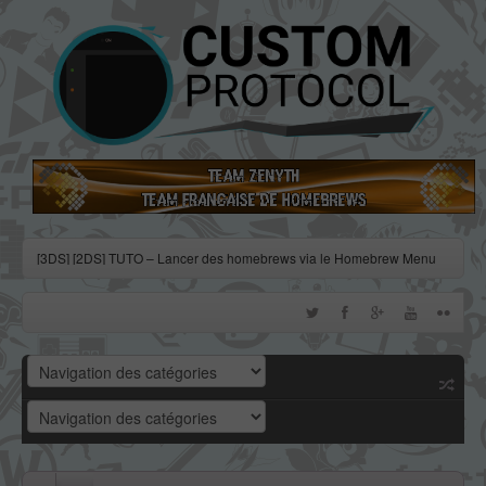
[3DS] [2DS] TUTO – Lancer des homebrews via le Homebrew Menu
[3DS] [2DS] TUTO – Installer Bootstrap9 grâce à Fredtool en version
11.10
[3DS] [2DS] TUTO - Utiliser l’exploit BannerBomb3 pour obtenir un
dump DSiWare
[3DS] [2DS] TUTO – Obtenir sa clé « movable.sed » de chiffrage
DSiWare via Seedminer
[Vita] Firmware 3.71 : et un nouveau firmware inutile, un !