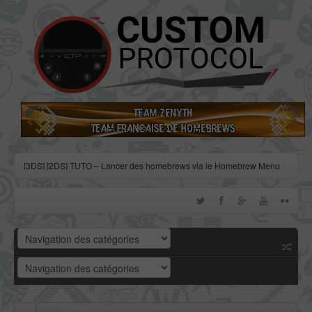
[3DS] [2DS] TUTO – Lancer des homebrews via le Homebrew Menu
[3DS] [2DS] TUTO – Installer Bootstrap9 grâce à Fredtool en version
11.10
[3DS] [2DS] TUTO - Utiliser l’exploit BannerBomb3 pour obtenir un
dump DSiWare
[3DS] [2DS] TUTO – Obtenir sa clé « movable.sed » de chiffrage
DSiWare via Seedminer
[Vita] Firmware 3.71 : et un nouveau firmware inutile, un !