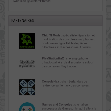
Tweets de @CustomProtocol
PARTENAIRES
Chip ‘N Modz
: spécialiste réparation et
modification de consoles/smartphones,
boutique en ligne fiable de pièces
détachées et d’accessoires, tutoriels…
PlayStationHaX
: site anglophone
d’hack-tualité et de discussions autour
des consoles PlayStation.
ConsoleHax
: site néerlandais de
référence sur le hack des consoles.
Games and Consoles
: site italien
successeur de Gamesonic, qui traite à la