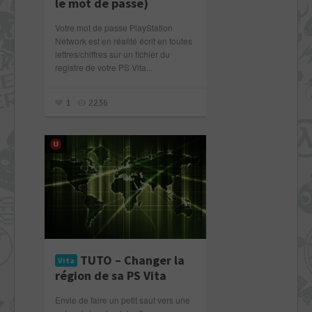
le mot de passe)
Votre mot de passe PlayStation
Network est en réalité écrit en toutes
lettres/chiffres sur un fichier du
registre de votre PS Vita...
1
2236
TUTO – Changer la
Vita
région de sa PS Vita
Envie de faire un petit saut vers une