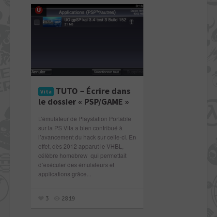
TUTO – Écrire dans
Vita
le dossier « PSP/GAME »
L’émulateur de Playstation Portable
sur la PS Vita a bien contribué à
l’avancement du hack sur celle-ci. En
effet, dès 2012 apparut le VHBL,
célèbre homebrew qui permettait
d’exécuter des émulateurs et
applications grâce...
3
2819