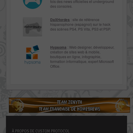
fois des news officielles et underground
des consoles.
DaXHordes
: site de référence
hispanophone (espagnol) sur le hack
des scènes PS4, PS Vita, PS3 et PSP.
Hypsoma
: Web designer, développeur,
création de sites web & mobile,
boutiques en ligne, infographie,
formation informatique, expert Microsoft
Office.
À PROPOS DE CUSTOM PROTOCOL