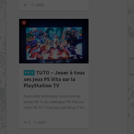
2045
TUTO – Jouer à tous
PSTV
ses jeux PS Vita sur la
PlayStation TV
Avec cette technique, vous pourrez
lancer 90 % du catalogue PS Vita sur
votre PS TV ! C'est pas génial ça ? 8-)
3
4667