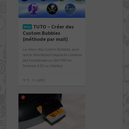
TUTO – Créer des
Vita
Custom Bubbles
(méthode par mail)
Le retour des Custom Bubbles, pour
lancer directement depuis le LiveArea
ses homebrews ou ISO PSP en
firmware 3.52 ou inférieur.
3
4281