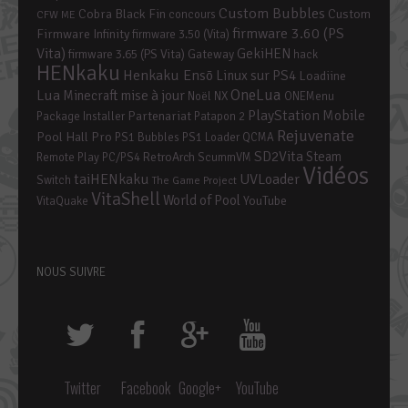
Custom Bubbles
Cobra Black Fin
Custom
concours
CFW ME
firmware 3.60 (PS
Firmware Infinity
firmware 3.50 (Vita)
Vita)
GekiHEN
firmware 3.65 (PS Vita)
Gateway
hack
HENkaku
Henkaku Ensō
Linux sur PS4
Loadiine
OneLua
Lua
mise à jour
Minecraft
Noël
NX
ONEMenu
PlayStation Mobile
Partenariat
Package Installer
Patapon 2
Rejuvenate
Pool Hall Pro
PS1 Bubbles
PS1 Loader
QCMA
SD2Vita
Steam
RetroArch
Remote Play PC/PS4
ScummVM
Vidéos
taiHENkaku
UVLoader
Switch
The Game Project
VitaShell
World of Pool
YouTube
VitaQuake
NOUS SUIVRE
Twitter
Facebook
Google+
YouTube