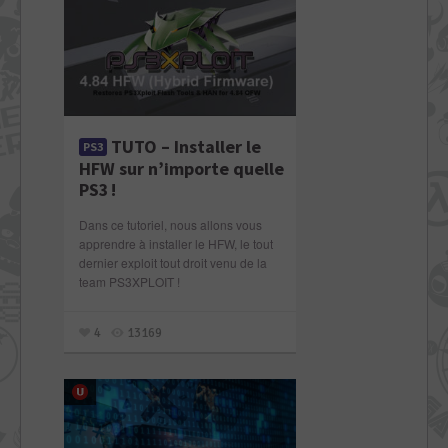
TUTO – Installer le
PS3
HFW sur n’importe quelle
PS3 !
Dans ce tutoriel, nous allons vous
apprendre à installer le HFW, le tout
dernier exploit tout droit venu de la
team PS3XPLOIT !
4
13169