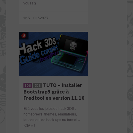
vous ! :)
3
32973
TUTO – Installer
3DS
2DS
Bootstrap9 grâce à
Fredtool en version 11.10
Et à vous les joies du hack 3DS :
homebrews, thèmes, émulateurs,
lancement de back-ups au format «
.CIA » !