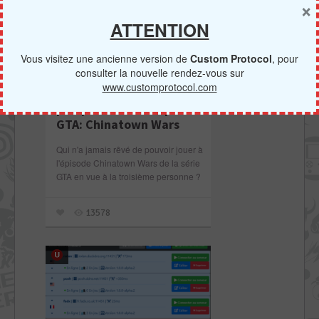
×
ATTENTION
Vous visitez une ancienne version de
Custom Protocol
, pour
consulter la nouvelle rendez-vous sur
www.customprotocol.com
Yoti prépare un « 3D
PSP
perspective mod » pour
GTA: Chinatown Wars
Qui n'a jamais rêvé de pouvoir jouer à
l'épisode Chinatown Wars de la série
GTA en vue à la troisième personne ?
13578