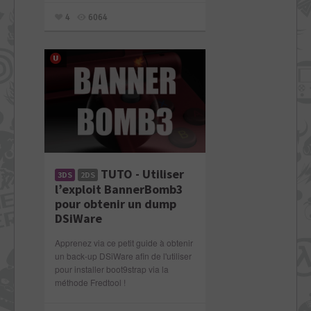
4
6064
TUTO - Utiliser
3DS
2DS
l’exploit BannerBomb3
pour obtenir un dump
DSiWare
Apprenez via ce petit guide à obtenir
un back-up DSiWare afin de l'utiliser
pour installer boot9strap via la
méthode Fredtool !