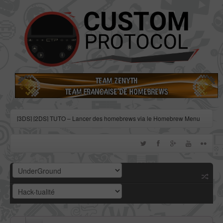
[3DS] [2DS] TUTO – Lancer des homebrews via le Homebrew Menu
[3DS] [2DS] TUTO – Installer Bootstrap9 grâce à Fredtool en version
11.10
[3DS] [2DS] TUTO - Utiliser l’exploit BannerBomb3 pour obtenir un
dump DSiWare
[3DS] [2DS] TUTO – Obtenir sa clé « movable.sed » de chiffrage
DSiWare via Seedminer
[Vita] Firmware 3.71 : et un nouveau firmware inutile, un !