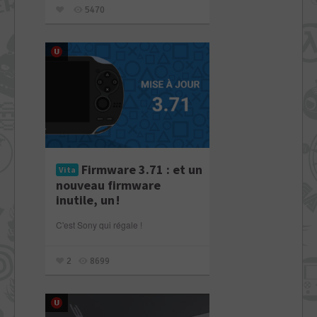
5470
Firmware 3.71 : et un
Vita
nouveau firmware
inutile, un !
C'est Sony qui régale !
2
8699