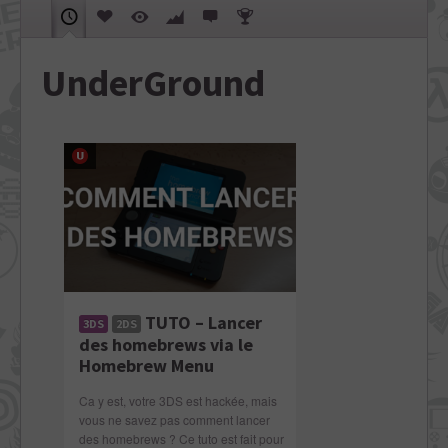
UnderGround
TUTO – Lancer
3DS
2DS
des homebrews via le
Homebrew Menu
Ca y est, votre 3DS est hackée, mais
vous ne savez pas comment lancer
des homebrews ? Ce tuto est fait pour