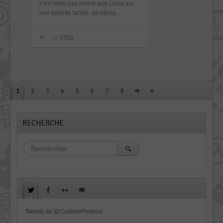
n’en reste pas moins que Linux sur
une tablette tactile, ça n&rsq...
3392
»
1
2
3
4
5
6
7
8
RECHERCHE
Tweets de @CustomProtocol