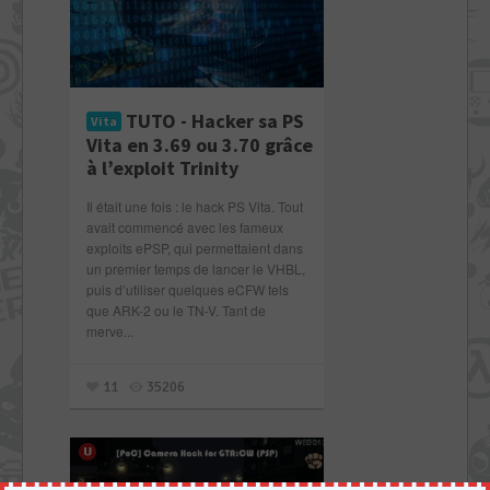
TUTO - Hacker sa PS
Vita
Vita en 3.69 ou 3.70 grâce
à l’exploit Trinity
Il était une fois : le hack PS Vita. Tout
avait commencé avec les fameux
exploits ePSP, qui permettaient dans
un premier temps de lancer le VHBL,
puis d’utiliser quelques eCFW tels
que ARK-2 ou le TN-V. Tant de
merve...
11
35206