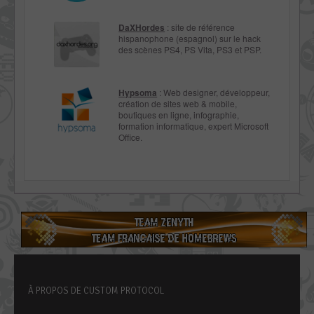
DaXHordes
: site de référence
hispanophone (espagnol) sur le hack
des scènes PS4, PS Vita, PS3 et PSP.
Hypsoma
: Web designer, développeur,
création de sites web & mobile,
boutiques en ligne, infographie,
formation informatique, expert Microsoft
Office.
À PROPOS DE CUSTOM PROTOCOL