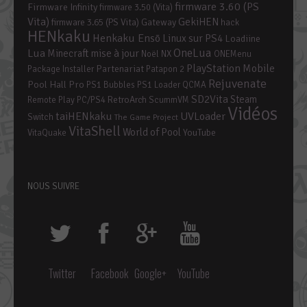
firmware 3.60 (PS
Firmware Infinity
firmware 3.50 (Vita)
Vita)
GekiHEN
firmware 3.65 (PS Vita)
Gateway
hack
HENkaku
Henkaku Ensō
Linux sur PS4
Loadiine
OneLua
Lua
mise à jour
Minecraft
Noël
NX
ONEMenu
PlayStation Mobile
Partenariat
Package Installer
Patapon 2
Rejuvenate
Pool Hall Pro
PS1 Bubbles
PS1 Loader
QCMA
SD2Vita
Steam
RetroArch
Remote Play PC/PS4
ScummVM
Vidéos
taiHENkaku
UVLoader
Switch
The Game Project
VitaShell
World of Pool
YouTube
VitaQuake
NOUS SUIVRE
Twitter
Facebook
Google+
YouTube