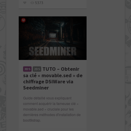
5373
TUTO – Obtenir
3DS
2DS
sa clé « movable.sed » de
chiffrage DSiWare via
Seedminer
Guide détaillé vous expliquant
comment acquérir la fameuse clé «
movable.sed » cruciale pour les
dernières méthodes d'installation de
boot9strap.