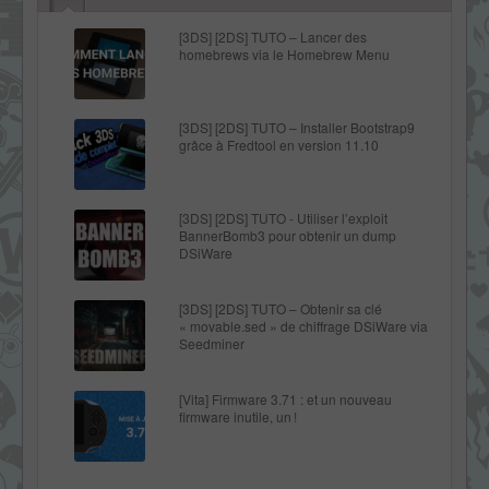
[3DS] [2DS] TUTO – Lancer des
homebrews via le Homebrew Menu
[3DS] [2DS] TUTO – Installer Bootstrap9
grâce à Fredtool en version 11.10
[3DS] [2DS] TUTO - Utiliser l’exploit
BannerBomb3 pour obtenir un dump
DSiWare
[3DS] [2DS] TUTO – Obtenir sa clé
« movable.sed » de chiffrage DSiWare via
Seedminer
[Vita] Firmware 3.71 : et un nouveau
firmware inutile, un !