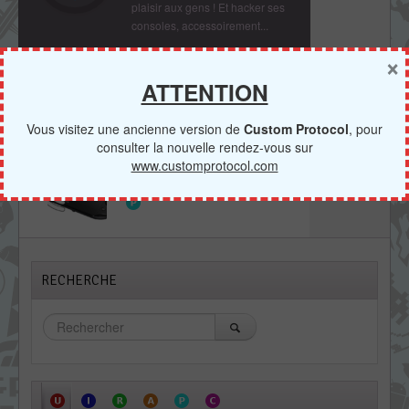
plaisir aux gens ! Et hacker ses
consoles, accessoirement...
×
ATTENTION
RECOMMANDATIONS
BIBLIOTHÈQUE
Vous visitez une ancienne version de
Custom Protocol
, pour
consulter la nouvelle rendez-vous sur
www.customprotocol.com
[Vita] VitaSound : Une
bibliothèque pour jouer des sons
RECHERCHE