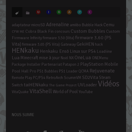
Adrenaline
Cemu
adaptateur microSD
amiibo
Bubble Hack
Custom Bubbles
Cobra Black Fin
Custom
concours
CFW ME
firmware 3.60 (PS
Firmware Infinity
firmware 3.50 (Vita)
Vita)
GekiHEN
firmware 3.65 (PS Vita)
Gateway
hack
HENkaku
Henkaku Ensō
Linux sur PS4
Loadiine
OneLua
Lua
mise à jour
Minecraft
Noël
NX
ONEMenu
PlayStation Mobile
Partenariat
Package Installer
Patapon 2
Rejuvenate
Pool Hall Pro
PS1 Bubbles
PS1 Loader
QCMA
SD2Vita
Steam
RetroArch
Remote Play PC/PS4
ScummVM
Vidéos
taiHENkaku
UVLoader
Switch
The Game Project
VitaShell
World of Pool
YouTube
VitaQuake
NOUS SUIVRE