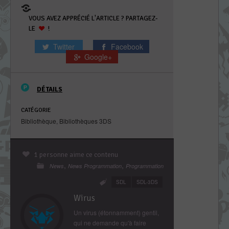
VOUS AVEZ APPRÉCIÉ L'ARTICLE ? PARTAGEZ-
LE
!
Twitter
Facebook
Google+
DÉTAILS
CATÉGORIE
Bibliothèque
,
Bibliothèques 3DS
1 personne aime ce contenu
,
,
News
News Programmation
Programmation
SDL
SDL-3DS
Wirus
Un virus (étonnamment) gentil,
qui ne demande qu'à faire