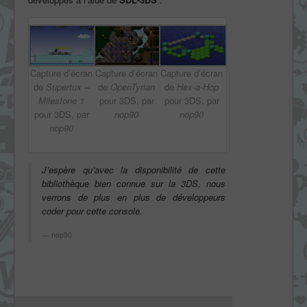
Capture d’écran
Capture d’écran
Capture d’écran
de
Supertux –
de
OpenTyrian
de
Hex-a-Hop
Milestone 1
pour 3DS, par
pour 3DS, par
pour 3DS, par
nop90
nop90
nop90
J’espère qu’avec la disponibilité de cette
bibliothèque bien connue sur la 3DS, nous
verrons de plus en plus de développeurs
coder pour cette console.
nop90