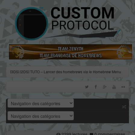
[3DS] [2DS] TUTO – Lancer des homebrews via le Homebrew Menu
[3DS] [2DS] TUTO – Installer Bootstrap9 grâce à Fredtool en version
11.10
[3DS] [2DS] TUTO - Utiliser l’exploit BannerBomb3 pour obtenir un
dump DSiWare
[3DS] [2DS] TUTO – Obtenir sa clé « movable.sed » de chiffrage
DSiWare via Seedminer
[Vita] Firmware 3.71 : et un nouveau firmware inutile, un !
2299 lectures
0 commentaires