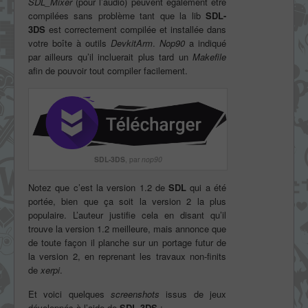
SDL_Mixer
(pour l’audio) peuvent également être
compilées sans problème tant que la lib
SDL-
3DS
est correctement compilée et installée dans
votre boîte à outils
DevkitArm
.
Nop90
a indiqué
par ailleurs qu’il incluerait plus tard un
Makefile
afin de pouvoir tout compiler facilement.
SDL-3DS
, par
nop90
Notez que c’est la version 1.2 de
SDL
qui a été
portée, bien que ça soit la version 2 la plus
populaire. L’auteur justifie cela en disant qu’il
trouve la version 1.2 meilleure, mais annonce que
de toute façon il planche sur un portage futur de
la version 2, en reprenant les travaux non-finits
de
xerpi
.
Et voici quelques
screenshots
issus de jeux
développés à l’aide de
SDL-3DS
: