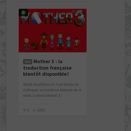
Mother 3 : la
GBA
traduction française
bientôt disponible !
Après Eearthbound, il est temps de
s'attaquer au troisième épisode de la
série, à savoir Mother 3 !
2
2053