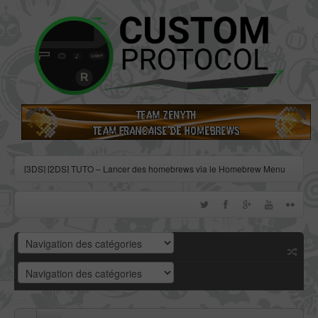
[3DS] [2DS] TUTO – Lancer des homebrews via le Homebrew Menu
[3DS] [2DS] TUTO – Installer Bootstrap9 grâce à Fredtool en version
11.10
[3DS] [2DS] TUTO - Utiliser l’exploit BannerBomb3 pour obtenir un
dump DSiWare
[3DS] [2DS] TUTO – Obtenir sa clé « movable.sed » de chiffrage
DSiWare via Seedminer
[Vita] Firmware 3.71 : et un nouveau firmware inutile, un !