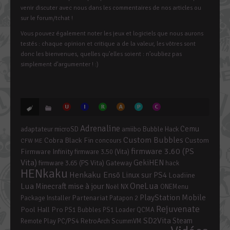
venir discuter avec nous dans les commentaires de nos articles ou
sur le forum/tchat !
Vous pouvez également noter les jeux et logiciels que nous aurons
testés : chaque opinion et critique a de la valeur, les vôtres sont
donc les bienvenues, quelles qu’elles soient : n’oubliez pas
simplement d’argumenter ! :)
Adrenaline
Cemu
adaptateur microSD
amiibo
Bubble Hack
Custom Bubbles
Cobra Black Fin
Custom
concours
CFW ME
firmware 3.60 (PS
Firmware Infinity
firmware 3.50 (Vita)
Vita)
GekiHEN
firmware 3.65 (PS Vita)
Gateway
hack
HENkaku
Henkaku Ensō
Linux sur PS4
Loadiine
OneLua
Lua
mise à jour
Minecraft
Noël
NX
ONEMenu
PlayStation Mobile
Partenariat
Package Installer
Patapon 2
Rejuvenate
Pool Hall Pro
PS1 Bubbles
PS1 Loader
QCMA
SD2Vita
Steam
RetroArch
Remote Play PC/PS4
ScummVM