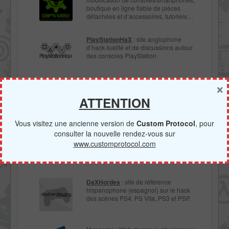
boutique en ligne fiable de pièces
détachées et d’accessoires, tutoriels…
PlayStationHaX
: site anglophone
d’hack-tualité et de discussions autour
des consoles PlayStation.
×
ConsoleHax
: site néerlandais de
référence sur le hack des consoles.
ATTENTION
Vous visitez une ancienne version de
Custom Protocol
, pour
consulter la nouvelle rendez-vous sur
Games and Consoles
: site italien
successeur de Gamesonic, qui traite à la
www.customprotocol.com
fois des news officielles et underground
des consoles.
DaXHordes
: site de référence
hispanophone (espagnol) sur le hack
des scènes PS4, PS Vita, PS3 et PSP.