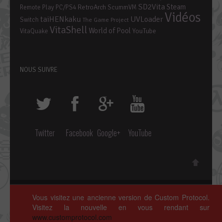
SD2Vita
Steam
RetroArch
Remote Play PC/PS4
ScummVM
Vidéos
taiHENkaku
UVLoader
Switch
The Game Project
VitaShell
World of Pool
YouTube
VitaQuake
NOUS SUIVRE
Twitter
Facebook
Google+
YouTube
Copyright © 2014 ~ 2026 • Custom Protocol, Tous droits réservés.
Vous visitez une ancienne version de Custom Protocol.
Polices de caractères par
Google Fonts
. Icônes par
Fontello
.
Visitez la nouvelle en vous rendant sur
Crédits complets
ici »
www.customprotocol.com