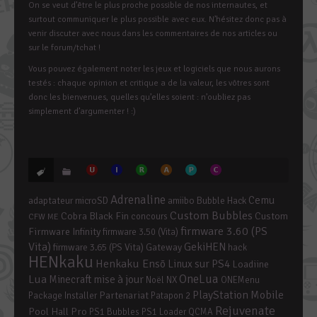
On se veut d’être le plus proche possible de nos internautes, et
surtout communiquer le plus possible avec eux. N’hésitez donc pas à
venir discuter avec nous dans les commentaires de nos articles ou
sur le forum/tchat !
Vous pouvez également noter les jeux et logiciels que nous aurons
testés : chaque opinion et critique a de la valeur, les vôtres sont
donc les bienvenues, quelles qu’elles soient : n’oubliez pas
simplement d’argumenter ! :)
Adrenaline
Cemu
adaptateur microSD
amiibo
Bubble Hack
Custom Bubbles
Cobra Black Fin
Custom
concours
CFW ME
firmware 3.60 (PS
Firmware Infinity
firmware 3.50 (Vita)
Vita)
GekiHEN
firmware 3.65 (PS Vita)
Gateway
hack
HENkaku
Henkaku Ensō
Linux sur PS4
Loadiine
OneLua
Lua
mise à jour
Minecraft
Noël
NX
ONEMenu
PlayStation Mobile
Partenariat
Package Installer
Patapon 2
Rejuvenate
Pool Hall Pro
PS1 Bubbles
PS1 Loader
QCMA