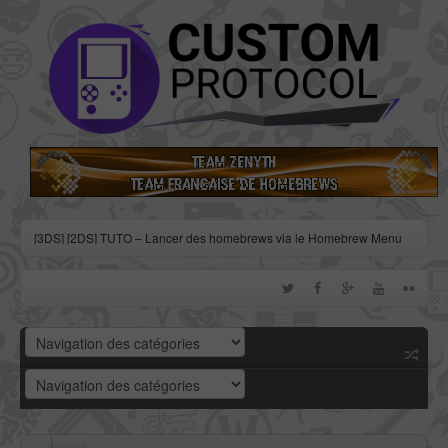
[3DS] [2DS] TUTO – Lancer des homebrews via le Homebrew Menu
[3DS] [2DS] TUTO – Installer Bootstrap9 grâce à Fredtool en version
11.10
[3DS] [2DS] TUTO - Utiliser l’exploit BannerBomb3 pour obtenir un
dump DSiWare
[3DS] [2DS] TUTO – Obtenir sa clé « movable.sed » de chiffrage
DSiWare via Seedminer
[Vita] Firmware 3.71 : et un nouveau firmware inutile, un !