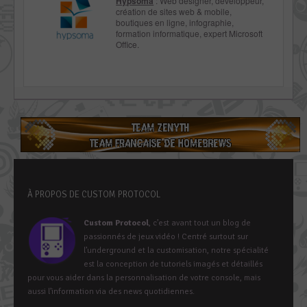
Hypsoma
: Web designer, développeur,
création de sites web & mobile,
boutiques en ligne, infographie,
formation informatique, expert Microsoft
Office.
À PROPOS DE CUSTOM PROTOCOL
Custom Protocol
, c’est avant tout un blog de
passionnés de jeux vidéo ! Centré surtout sur
l’underground et la customisation, notre spécialité
est la conception de tutoriels imagés et détaillés
pour vous aider dans la personnalisation de votre console, mais
aussi l’information via des news quotidiennes.