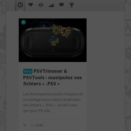
PSVTrimmer &
Vita
PSVTools : manipulez vos
fichiers « .PSV »
Les développerus pez2k et kageurufu
ont partagé leurs outils à destination
des fichiers « .PSV », les ISO new-
gen pour PS Vita.
2298