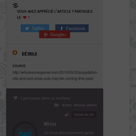
VOUS AVEZ APPRÉCIÉ L'ARTICLE ? PARTAGEZ-
LE
!
Twitter
Facebook
Google+
DÉTAILS
SOURCE
http://wholesomegamer.com/2015/05/20/playstation-
vita-and-ps4-price-cuts-may-be-coming-this-year/
1 personne aime ce contenu
,
Autres
Bonnes affaires
baisse de prix
Wirus
Un virus (étonnamment) gentil,