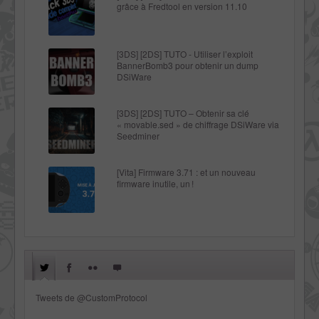
grâce à Fredtool en version 11.10
[3DS] [2DS] TUTO - Utiliser l’exploit
BannerBomb3 pour obtenir un dump
DSiWare
[3DS] [2DS] TUTO – Obtenir sa clé
« movable.sed » de chiffrage DSiWare via
Seedminer
[Vita] Firmware 3.71 : et un nouveau
firmware inutile, un !
Tweets de @CustomProtocol