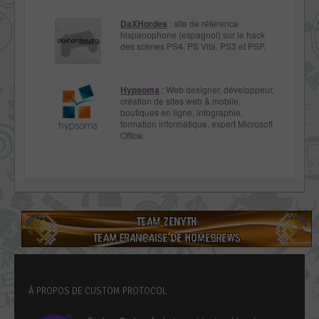
DaXHordes
: site de référence
hispanophone (espagnol) sur le hack
des scènes PS4, PS Vita, PS3 et PSP.
Hypsoma
: Web designer, développeur,
création de sites web & mobile,
boutiques en ligne, infographie,
formation informatique, expert Microsoft
Office.
À PROPOS DE CUSTOM PROTOCOL