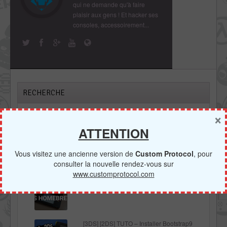
qui ne demande qu'à faire
plaisir aux gens ! Et hacker ses
consoles, accessoirement...
RECHERCHE
×
ATTENTION
Vous visitez une ancienne version de
Custom Protocol
, pour
consulter la nouvelle rendez-vous sur
www.customprotocol.com
[3DS] [2DS] TUTO – Lancer des
homebrews via le Homebrew Menu
[3DS] [2DS] TUTO – Installer Bootstrap9