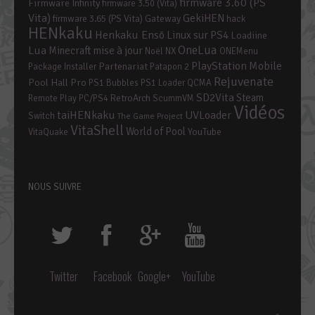
firmware 3.60 (PS
Firmware Infinity
firmware 3.50 (Vita)
Vita)
GekiHEN
firmware 3.65 (PS Vita)
Gateway
hack
HENkaku
Henkaku Ensō
Linux sur PS4
Loadiine
OneLua
Lua
mise à jour
Minecraft
Noël
NX
ONEMenu
PlayStation Mobile
Partenariat
Package Installer
Patapon 2
Rejuvenate
Pool Hall Pro
PS1 Bubbles
PS1 Loader
QCMA
SD2Vita
Steam
RetroArch
Remote Play PC/PS4
ScummVM
Vidéos
taiHENkaku
UVLoader
Switch
The Game Project
VitaShell
World of Pool
YouTube
VitaQuake
NOUS SUIVRE
Twitter
Facebook
Google+
YouTube