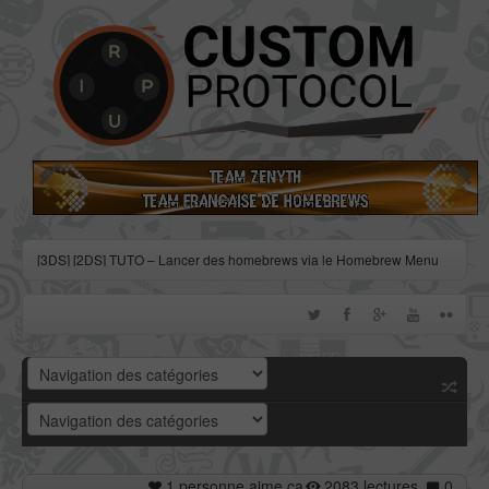
[3DS] [2DS] TUTO – Lancer des homebrews via le Homebrew Menu
[3DS] [2DS] TUTO – Installer Bootstrap9 grâce à Fredtool en version
11.10
[3DS] [2DS] TUTO - Utiliser l’exploit BannerBomb3 pour obtenir un
dump DSiWare
[3DS] [2DS] TUTO – Obtenir sa clé « movable.sed » de chiffrage
DSiWare via Seedminer
[Vita] Firmware 3.71 : et un nouveau firmware inutile, un !
1 personne aime ça
2083 lectures
0