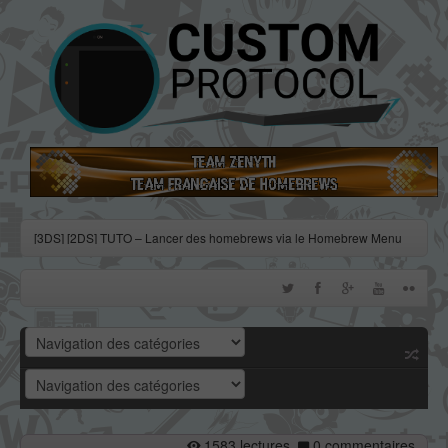
[3DS] [2DS] TUTO – Lancer des homebrews via le Homebrew Menu
[3DS] [2DS] TUTO – Installer Bootstrap9 grâce à Fredtool en version
11.10
[3DS] [2DS] TUTO - Utiliser l’exploit BannerBomb3 pour obtenir un
dump DSiWare
[3DS] [2DS] TUTO – Obtenir sa clé « movable.sed » de chiffrage
DSiWare via Seedminer
[Vita] Firmware 3.71 : et un nouveau firmware inutile, un !
1583 lectures
0 commentaires