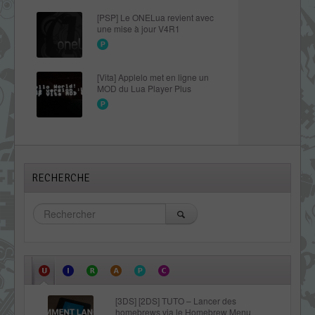
[PSP] Le ONELua revient avec
une mise à jour V4R1
[Vita] Applelo met en ligne un
MOD du Lua Player Plus
RECHERCHE
[3DS] [2DS] TUTO – Lancer des
homebrews via le Homebrew Menu