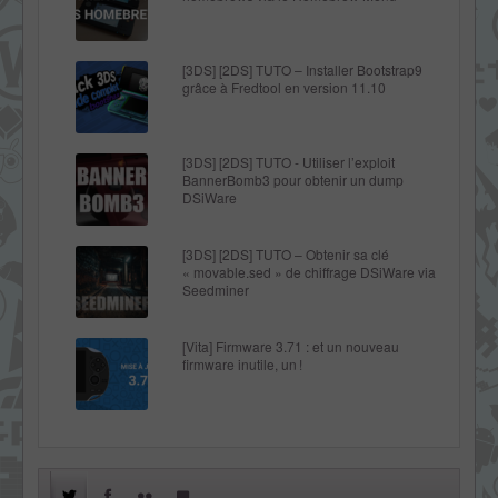
[3DS] [2DS] TUTO – Installer Bootstrap9
grâce à Fredtool en version 11.10
[3DS] [2DS] TUTO - Utiliser l’exploit
BannerBomb3 pour obtenir un dump
DSiWare
[3DS] [2DS] TUTO – Obtenir sa clé
« movable.sed » de chiffrage DSiWare via
Seedminer
[Vita] Firmware 3.71 : et un nouveau
firmware inutile, un !