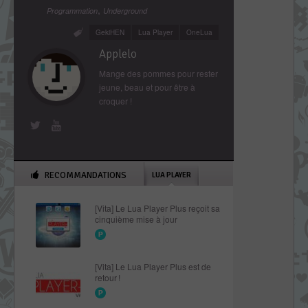
,
Programmation
Underground
GekiHEN
Lua Player
OneLua
Applelo
Mange des pommes pour rester
jeune, beau et pour être à
croquer !
RECOMMANDATIONS
LUA PLAYER
[Vita] Le Lua Player Plus reçoit sa
cinquième mise à jour
[Vita] Le Lua Player Plus est de
retour !