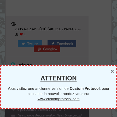
VOUS AVEZ APPRÉCIÉ L'ARTICLE ? PARTAGEZ-
LE
!
Twitter
Facebook
Google+
DÉTAILS
×
ATTENTION
BADGES
CATÉGORIE
Vous visitez une ancienne version de
Custom Protocol
, pour
Lua Player
,
Lua Player pour PSVita
consulter la nouvelle rendez-vous sur
www.customprotocol.com
0 personnes aiment ce contenu
,
,
,
News
News Programmation
News Underground