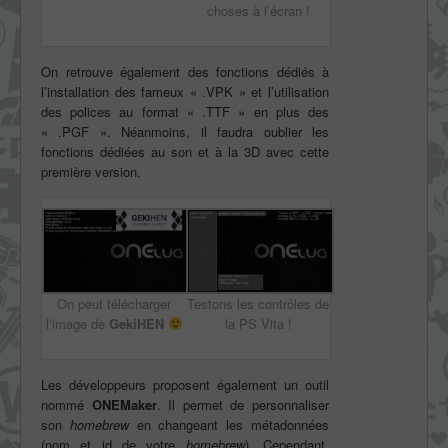
choses à l’écran !
On retrouve également des fonctions dédiés à
l’installation des fameux « .VPK » et l’utilisation
des polices au format « .TTF » en plus des
« .PGF ». Néanmoins, il faudra oublier les
fonctions dédiées au son et à la 3D avec cette
première version.
On peut télécharger
Testons les contrôles de
l’image de
GekiHEN
la PS Vita !
Les développeurs proposent également un outil
nommé
ONEMaker
. Il permet de personnaliser
son
homebrew
en changeant les métadonnées
(nom et id de votre
homebrew
). Cependant,