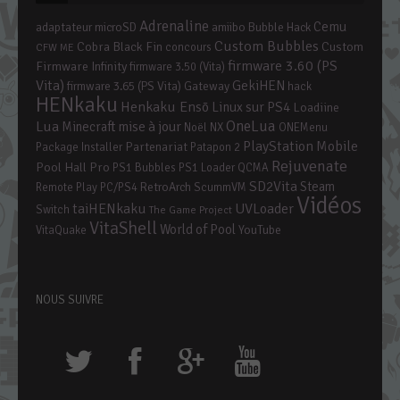
Adrenaline
Cemu
adaptateur microSD
amiibo
Bubble Hack
Custom Bubbles
Cobra Black Fin
Custom
concours
CFW ME
firmware 3.60 (PS
Firmware Infinity
firmware 3.50 (Vita)
Vita)
GekiHEN
firmware 3.65 (PS Vita)
Gateway
hack
HENkaku
Henkaku Ensō
Linux sur PS4
Loadiine
OneLua
Lua
mise à jour
Minecraft
Noël
NX
ONEMenu
PlayStation Mobile
Partenariat
Package Installer
Patapon 2
Rejuvenate
Pool Hall Pro
PS1 Bubbles
PS1 Loader
QCMA
SD2Vita
Steam
RetroArch
Remote Play PC/PS4
ScummVM
Vidéos
taiHENkaku
UVLoader
Switch
The Game Project
VitaShell
World of Pool
YouTube
VitaQuake
NOUS SUIVRE