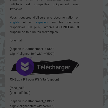
l’utilitaire est compatible uniquement avec
Windows
.
Vous trouverez d’ailleurs une documentation en
anglais
et en
espagnol
sur les fonctions
disponibles. De plus, l’archive du
ONELua R1
dispose de tout un tas d’exemples.
[one_half]
[caption id="attachment_11300"
align="aligncenter" width="500"]
ONELua R1
pour PS Vita[/caption]
[/one_half]
[one_half_last]
[caption id="attachment_11300"
align="aligncenter" width="500"]