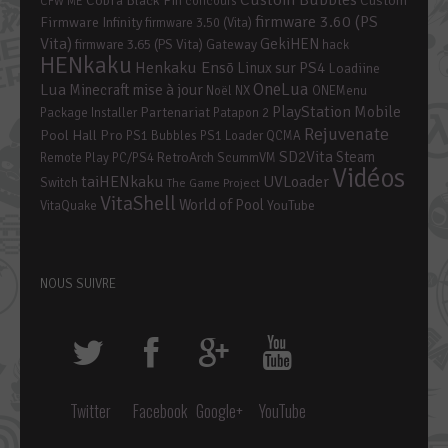
Cobra Black Fin
Custom
concours
CFW ME
firmware 3.60 (PS
Firmware Infinity
firmware 3.50 (Vita)
Vita)
GekiHEN
firmware 3.65 (PS Vita)
Gateway
hack
HENkaku
Henkaku Ensō
Linux sur PS4
Loadiine
OneLua
Lua
mise à jour
Minecraft
Noël
NX
ONEMenu
PlayStation Mobile
Partenariat
Package Installer
Patapon 2
Rejuvenate
Pool Hall Pro
PS1 Bubbles
PS1 Loader
QCMA
SD2Vita
Steam
RetroArch
Remote Play PC/PS4
ScummVM
Vidéos
taiHENkaku
UVLoader
Switch
The Game Project
VitaShell
World of Pool
YouTube
VitaQuake
NOUS SUIVRE
Twitter
Facebook
Google+
YouTube