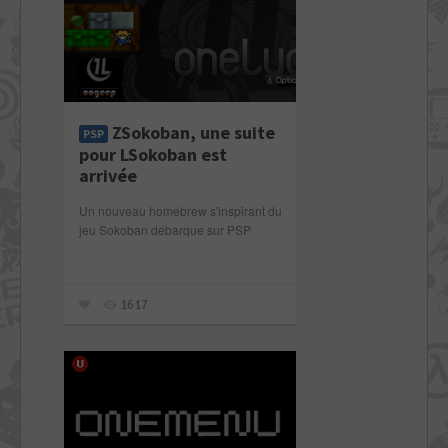
ZSokoban, une suite
PSP
pour LSokoban est
arrivée
Un nouveau homebrew s'inspirant du
jeu Sokoban débarque sur PSP
1617