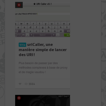
uriCaller, une
Vita
manière simple de lancer
des URI !
Plus besoin de passer par des
méthodes complexes à base de proxy
et de magie vaudou !
1664