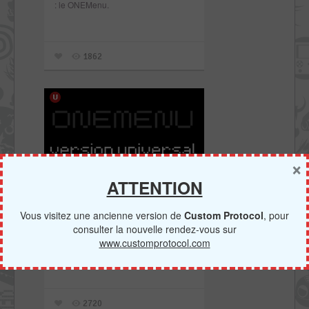
: le ONEMenu.
1862
×
ATTENTION
Le ONEMenu
Vita
PSTV
Vous visitez une ancienne version de
Custom Protocol
, pour
Universal se met à jour
consulter la nouvelle rendez-vous sur
www.customprotocol.com
gdljjrod met à jour son célèbre menu !
2720