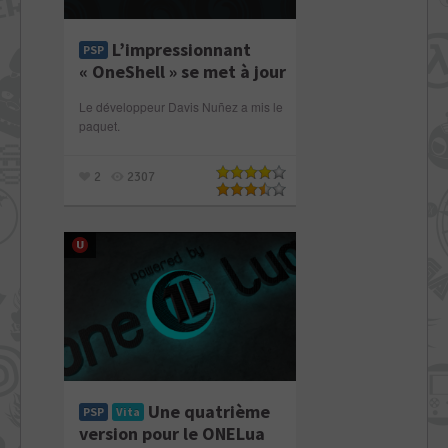
L’impressionnant
PSP
« OneShell » se met à jour
Le développeur Davis Nuñez a mis le
paquet.
2
2307
Une quatrième
PSP
Vita
version pour le ONELua