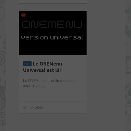
Le ONEMenu
PSP
Universal est là !
Le ONEMenu est enfin compatible
avec le VHBL.
2099