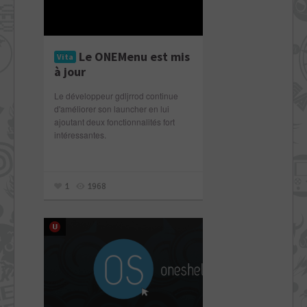
Le ONEMenu est mis
Vita
à jour
Le développeur gdljrrod continue
d'améliorer son launcher en lui
ajoutant deux fonctionnalités fort
intéressantes.
1
1968