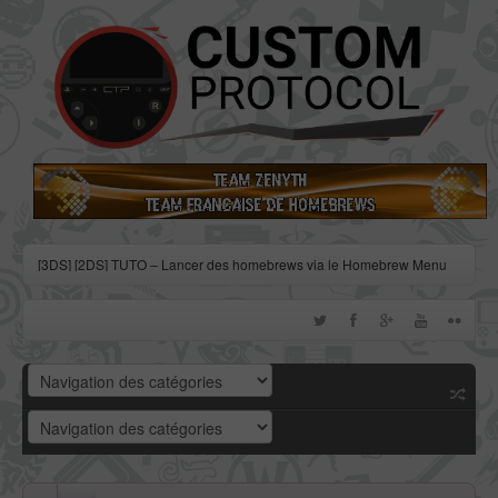
[3DS] [2DS] TUTO – Lancer des homebrews via le Homebrew Menu
[3DS] [2DS] TUTO – Installer Bootstrap9 grâce à Fredtool en version
11.10
[3DS] [2DS] TUTO - Utiliser l’exploit BannerBomb3 pour obtenir un
dump DSiWare
[3DS] [2DS] TUTO – Obtenir sa clé « movable.sed » de chiffrage
DSiWare via Seedminer
[Vita] Firmware 3.71 : et un nouveau firmware inutile, un !