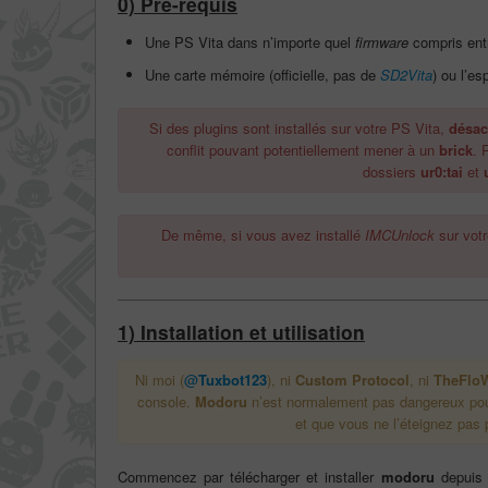
0) Pré-requis
Une PS Vita dans n’importe quel
firmware
compris entr
Une carte mémoire (officielle, pas de
SD2Vita
) ou l’e
Si des plugins sont installés sur votre PS Vita,
désac
conflit pouvant potentiellement mener à un
brick
. 
dossiers
ur0:tai
et
De même, si vous avez installé
IMCUnlock
sur votr
1) Installation et utilisation
Ni moi (
@
Tuxbot123
), ni
Custom Protocol
, ni
TheFlo
console.
Modoru
n’est normalement pas dangereux pour
et que vous ne l’éteignez pas 
Commencez par télécharger et installer
modoru
depuis l