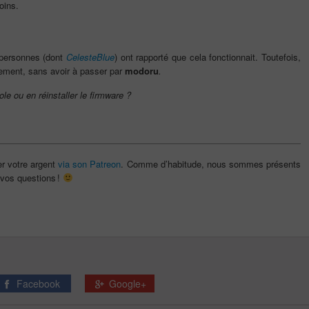
oins.
s personnes (dont
CelesteBlue
) ont rapporté que cela fonctionnait. Toutefois,
lement, sans avoir à passer par
modoru
.
le ou en réinstaller le firmware ?
er votre argent
via son Patreon
. Comme d’habitude, nous sommes présents
vos questions !
Facebook
Google+