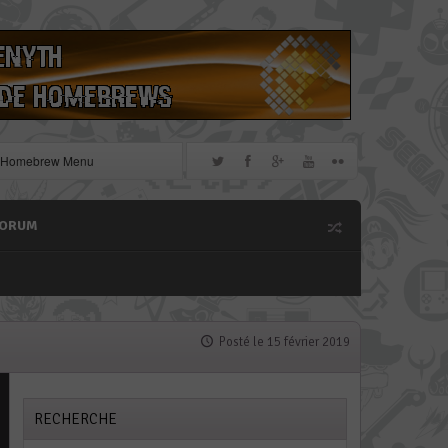
le Homebrew Menu
redtool en version 11.10
3 pour obtenir un dump
FORUM
» de chiffrage DSiWare via
e, un !
Posté le 15 février 2019
RECHERCHE