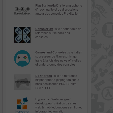
PlayStationHaX
: site anglophone
d’hack-tualité et de discussions
autour des consoles PlayStation.
ConsoleHax
: site néerlandais de
référence sur le hack des
consoles.
Games and Consoles
: site italien
successeur de Gamesonic, qui
traite à la fois des news officielles
et underground des consoles.
DaXHordes
: site de référence
hispanophone (espagnol) sur le
hack des scènes PS4, PS Vita,
PS3 et PSP.
Hypsoma
: Web designer,
développeur, création de sites
web & mobile, boutiques en ligne,
infographie, formation