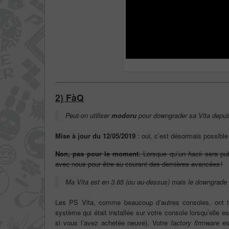
2) FàQ
Peut-on utiliser
modoru
pour
downgrader
sa Vita depui
Mise à jour du 12/05/2019
: oui, c’est désormais possibl
Non, pas pour le moment
. Lorsque qu’un
hack
sera pub
avec nous pour être au courant des dernières avancées !
Ma Vita est en 3.65 (ou au-dessus) mais le
downgrade
Les PS Vita, comme beaucoup d’autres consoles, ont t
système qui était installée sur votre console lorsqu’elle es
si vous l’avez achetée neuve). Votre
factory firmware
es