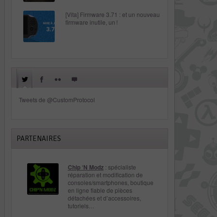
[Vita] Firmware 3.71 : et un nouveau
firmware inutile, un !
Tweets de @CustomProtocol
PARTENAIRES
Chip ‘N Modz
: spécialiste
réparation et modification de
consoles/smartphones, boutique
en ligne fiable de pièces
détachées et d’accessoires,
tutoriels…