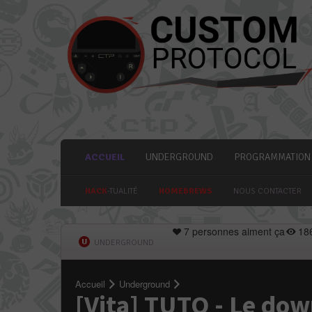
ACCUEIL
UNDERGROUND
PROGRAMMATION
HACK
-TUALITÉ
HOMEBREWS
NOUS CONTACTER
7 personnes aiment ça
18
UNDERGROUND
Accueil
Underground
[Vita] TUTO - Le dow