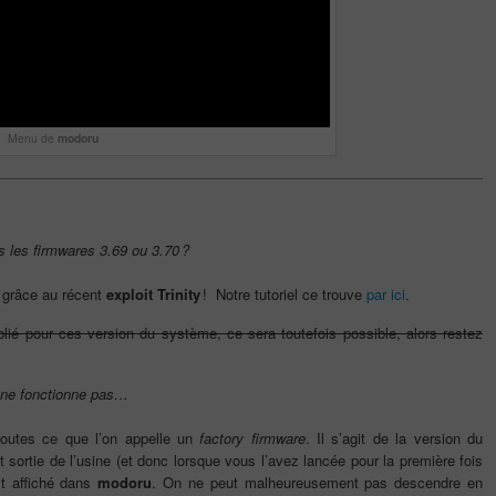
Menu de
modoru
s les firmwares 3.69 ou 3.70 ?
e grâce au récent
exploit Trinity
! Notre tutoriel ce trouve
par ici
.
lié pour ces version du système, ce sera toutefois possible, alors restez
ne fonctionne pas…
outes ce que l’on appelle un
factory firmware
. Il s’agit de la version du
t sortie de l’usine (et donc lorsque vous l’avez lancée pour la première fois
t affiché dans
modoru
. On ne peut malheureusement pas descendre en