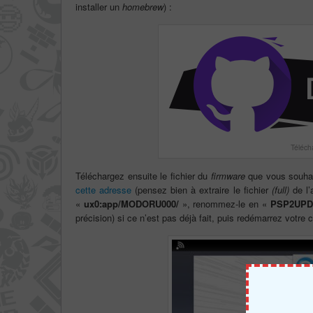
installer un
homebrew
) :
Téléch
Téléchargez ensuite le fichier du
firmware
que vous souhait
cette adresse
(pensez bien à extraire le fichier
(full)
de l’
«
ux0:app/MODORU000/
», renommez-le en «
PSP2UPD
précision) si ce n’est pas déjà fait, puis redémarrez votre