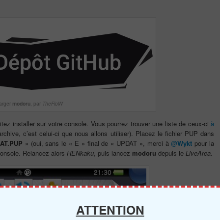
arger
modoru
, par
TheFloW
ez installer sur votre console. Vous pourrez trouver une liste de ceux-ci
à
archive, c’est celui-ci que nous allons utiliser). Placez le fichier PUP dans
AT.PUP
» (oui, sans le « E » final de « UPDAT », merci à
@
Wykt
pour la
 console. Relancez alors
HENkaku
, puis lancez
modoru
depuis le
LiveArea
.
ATTENTION