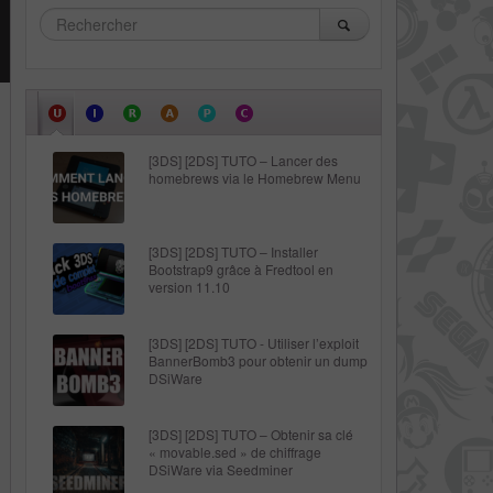
[3DS] [2DS] TUTO – Lancer des
homebrews via le Homebrew Menu
[3DS] [2DS] TUTO – Installer
Bootstrap9 grâce à Fredtool en
version 11.10
[3DS] [2DS] TUTO - Utiliser l’exploit
BannerBomb3 pour obtenir un dump
DSiWare
[3DS] [2DS] TUTO – Obtenir sa clé
« movable.sed » de chiffrage
DSiWare via Seedminer