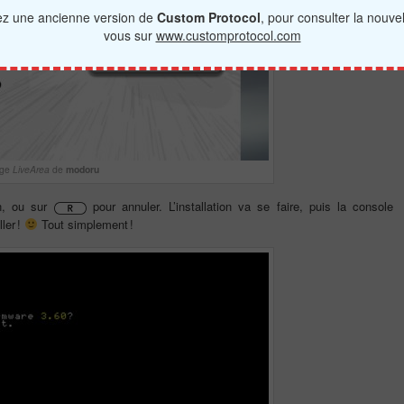
tez une ancienne version de
Custom Protocol
, pour consulter la nouve
vous sur
www.customprotocol.com
ge
LiveArea
de
modoru
on, ou sur
pour annuler. L’installation va se faire, puis la console
ler !
Tout simplement !