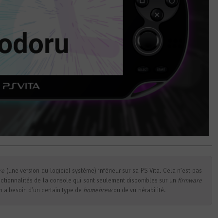
re
(une version du logiciel système) inférieur sur sa PS Vita. Cela n’est pas
nctionnalités de la console qui sont seulement disponibles sur un
firmware
n a besoin d’un certain type de
homebrew
ou de vulnérabilité.