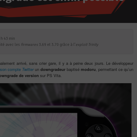
 h 43 min
lité avec les
firmwares
3.69 et 3.70 grâce à l’
exploit
Trinity
alement arrivé, sans crier gare, il y a à peine deux jours. Le développeur
son compte
Twitter
un
downgradeur
baptisé
modoru
, permettant ce qu’un
owngrade de version
sur PS Vita.