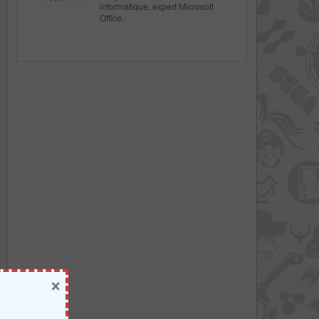
informatique, expert Microsoft
Office.
×