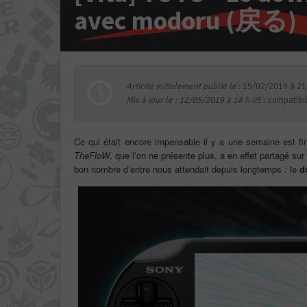
avec modoru (戻る)
Articile initialement publié le
: 15/02/2019 à 21
Mis à jour le : 12/05/2019 à 18 h 05
: compatibi
Ce qui était encore impensable il y a une semaine est fin
TheFloW
, que l’on ne présente plus, a en effet partagé sur
bon nombre d’entre nous attendait depuis longtemps : le
d