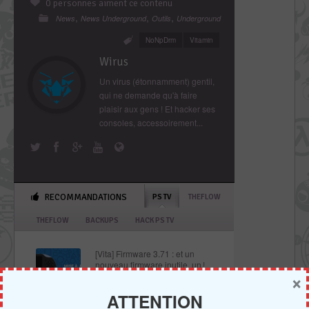
0 personnes aiment ce contenu
,
,
,
News
News Underground
Outils
Underground
NoNpDrm
Vitamin
Wirus
Un virus (étonnamment) gentil,
qui ne demande qu'à faire
plaisir aux gens ! Et hacker ses
consoles, accessoirement...
RECOMMANDATIONS
PS TV
THEFLOW
THEFLOW
BACKUPS
HACK PS TV
[Vita] Firmware 3.71 : et un
nouveau firmware inutile, un !
×
ATTENTION