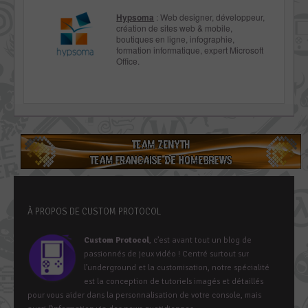
Hypsoma
: Web designer, développeur,
création de sites web & mobile,
boutiques en ligne, infographie,
formation informatique, expert Microsoft
Office.
À PROPOS DE CUSTOM PROTOCOL
Custom Protocol
, c’est avant tout un blog de
passionnés de jeux vidéo ! Centré surtout sur
l’underground et la customisation, notre spécialité
est la conception de tutoriels imagés et détaillés
pour vous aider dans la personnalisation de votre console, mais