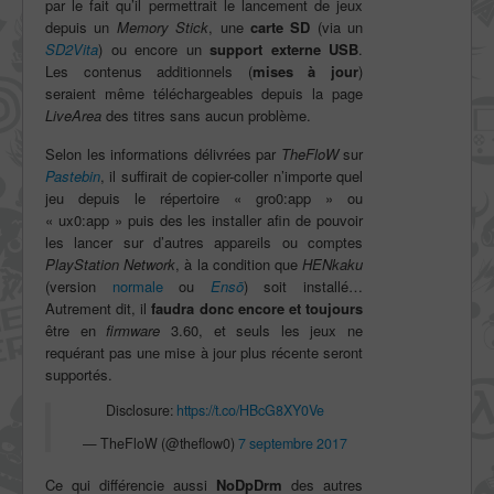
par le fait qu’il permettrait le lancement de jeux
depuis un
Memory Stick
, une
carte SD
(via un
SD2Vita
) ou encore un
support externe USB
.
Les contenus additionnels (
mises à jour
)
seraient même téléchargeables depuis la page
LiveArea
des titres sans aucun problème.
Selon les informations délivrées par
TheFloW
sur
Pastebin
, il suffirait de copier-coller n’importe quel
jeu depuis le répertoire « gro0:app » ou
« ux0:app » puis des les installer afin de pouvoir
les lancer sur d’autres appareils ou comptes
PlayStation Network
, à la condition que
HENkaku
(version
normale
ou
Ens
ō
) soit installé…
Autrement dit, il
faudra donc encore et toujours
être en
firmware
3.60, et seuls les jeux ne
requérant pas une mise à jour plus récente seront
supportés.
Disclosure:
https://t.co/HBcG8XY0Ve
— TheFloW (@theflow0)
7 septembre 2017
Ce qui différencie aussi
NoDpDrm
des autres