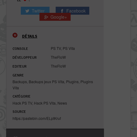
Twitter
Facebook
Google+
DÉTAILS
PS TV
,
PS Vita
CONSOLE
TheFloW
DÉVELOPPEUR
TheFloW
EDITEUR
GENRE
Backups
,
Backups jeux PS Vita
,
Plugins
,
Plugins
Vita
CATÉGORIE
Hack PS TV
,
Hack PS Vita
,
News
SOURCE
https://pastebin.com/ELptKruf