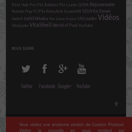
Rejuvenate
Pool Hall Pro
PS1 Bubbles
PS1 Loader
QCMA
SD2Vita
Steam
RetroArch
Remote Play PC/PS4
ScummVM
Vidéos
taiHENkaku
UVLoader
Switch
The Game Project
VitaShell
World of Pool
YouTube
VitaQuake
NOUS SUIVRE
Twitter
Facebook
Google+
YouTube
Copyright © 2014 ~ 2026 • Custom Protocol, Tous droits réservés.
Vous visitez une ancienne version de Custom Protocol.
Polices de caractères par
Google Fonts
. Icônes par
Fontello
.
Visitez la nouvelle en vous rendant sur