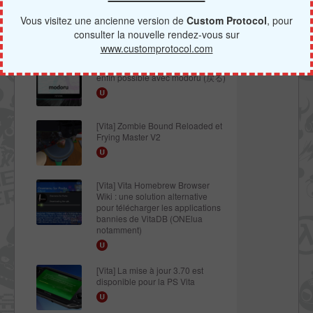
[Vita] TUTO - Hacker sa PS Vita
en 3.69 ou 3.70 grâce à l’exploit
Vous visitez une ancienne version de
Custom Protocol
, pour
Trinity
consulter la nouvelle rendez-vous sur
www.customprotocol.com
[Vita] TUTO - Le downgrade est
enfin possible avec modoru (戻る)
[Vita] Zombie Bound Reloaded et
Frying Master V2
[Vita] Vita Homebrew Browser
Wiki : une solution alternative
pour télécharger les applications
bannies de VitaDB (ONElua
notamment)
[Vita] La mise à jour 3.70 est
disponible pour la PS Vita