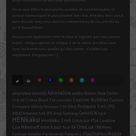
aussi l’information via des news quotidiennes.
On se veut d’être le plus proche possible de nos internautes, et
surtout communiquer le plus possible avec eux. N’hésitez donc pas à
venir discuter avec nous dans les commentaires de nos articles ou
sur le forum/tchat !
Vous pouvez également noter les jeux et logiciels que nous aurons
testés : chaque opinion et critique a de la valeur, les vôtres sont
donc les bienvenues, quelles qu’elles soient : n’oubliez pas
simplement d’argumenter ! :)
Adrenaline
Cemu
adaptateur microSD
amiibo
Bubble Hack
Custom Bubbles
Cobra Black Fin
Custom
concours
CFW ME
firmware 3.60 (PS
Firmware Infinity
firmware 3.50 (Vita)
Vita)
GekiHEN
firmware 3.65 (PS Vita)
Gateway
hack
HENkaku
Henkaku Ensō
Linux sur PS4
Loadiine
OneLua
Lua
mise à jour
Minecraft
Noël
NX
ONEMenu
PlayStation Mobile
Partenariat
Package Installer
Patapon 2