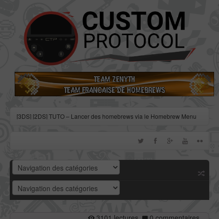
[3DS] [2DS] TUTO – Lancer des homebrews via le Homebrew Menu
[3DS] [2DS] TUTO – Installer Bootstrap9 grâce à Fredtool en version
11.10
[3DS] [2DS] TUTO - Utiliser l’exploit BannerBomb3 pour obtenir un
dump DSiWare
[3DS] [2DS] TUTO – Obtenir sa clé « movable.sed » de chiffrage
DSiWare via Seedminer
[Vita] Firmware 3.71 : et un nouveau firmware inutile, un !
3101 lectures
0 commentaires