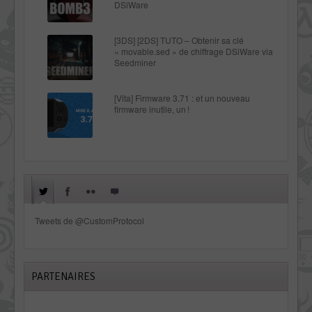
DSiWare
[3DS] [2DS] TUTO – Obtenir sa clé
« movable.sed » de chiffrage DSiWare via
Seedminer
[Vita] Firmware 3.71 : et un nouveau
firmware inutile, un !
Tweets de @CustomProtocol
PARTENAIRES