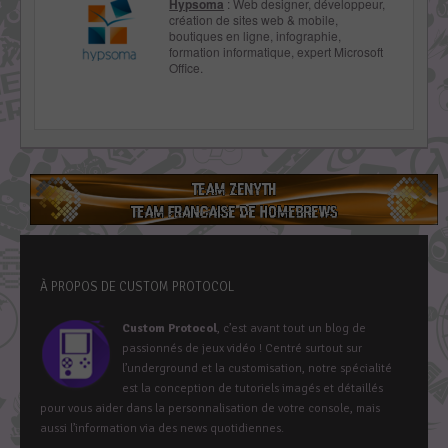
Hypsoma
: Web designer, développeur,
création de sites web & mobile,
boutiques en ligne, infographie,
formation informatique, expert Microsoft
Office.
À PROPOS DE CUSTOM PROTOCOL
Custom Protocol
, c’est avant tout un blog de
passionnés de jeux vidéo ! Centré surtout sur
l’underground et la customisation, notre spécialité
est la conception de tutoriels imagés et détaillés
pour vous aider dans la personnalisation de votre console, mais
aussi l’information via des news quotidiennes.