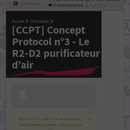
CHRONIQUES
0 commentaires
Par Wirus
Accueil
Chroniques
[CCPT] Concept
Protocol n°3 - Le
R2-D2 purificateur
d’air
×
Navré pour le retard, j’ai eu quelques
empêchements persos cette semaine.