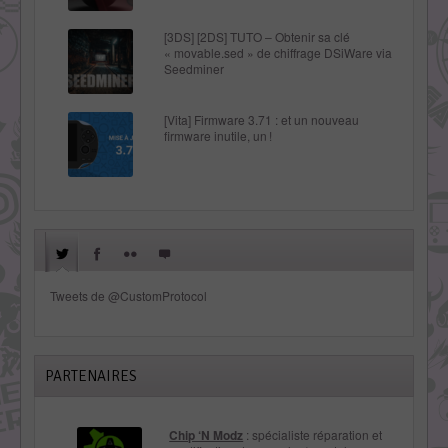
[3DS] [2DS] TUTO – Obtenir sa clé
« movable.sed » de chiffrage DSiWare via
Seedminer
[Vita] Firmware 3.71 : et un nouveau
firmware inutile, un !
Tweets de @CustomProtocol
PARTENAIRES
Chip ‘N Modz
: spécialiste réparation et