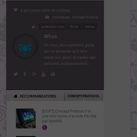
1 personne aime ce contenu
,
Chroniques
Concept Protocol
purificateur d'air
R2-D2
Vidéos
Wirus
Un virus (étonnamment) gentil,
qui ne demande qu'à faire
plaisir aux gens ! Et hacker ses
consoles, accessoirement...
RECOMMANDATIONS
CONCEPT PROTOCOL
[CCPT] Concept Protocol n°9 :
une mini-borne d’arcade PS Vita
par lejedi62