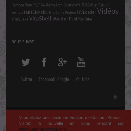
SD2Vita
Steam
RetroArch
Remote Play PC/PS4
ScummVM
Vidéos
taiHENkaku
UVLoader
Switch
The Game Project
VitaShell
World of Pool
YouTube
VitaQuake
NOUS SUIVRE
Twitter
Facebook
Google+
YouTube
Copyright © 2014 ~ 2026 • Custom Protocol, Tous droits réservés.
Vous visitez une ancienne version de Custom Protocol.
Polices de caractères par
Google Fonts
. Icônes par
Fontello
.
Visitez la nouvelle en vous rendant sur
Crédits complets
ici »
www.customprotocol.com