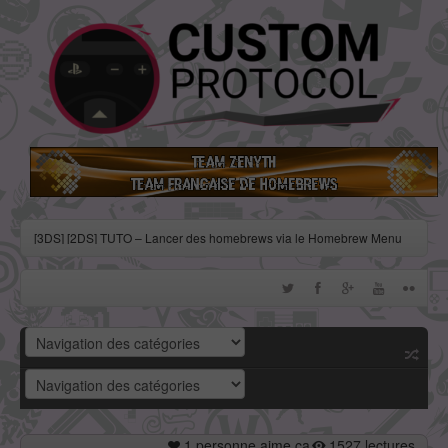
[3DS] [2DS] TUTO – Lancer des homebrews via le Homebrew Menu
[3DS] [2DS] TUTO – Installer Bootstrap9 grâce à Fredtool en version
11.10
[3DS] [2DS] TUTO - Utiliser l’exploit BannerBomb3 pour obtenir un
dump DSiWare
[3DS] [2DS] TUTO – Obtenir sa clé « movable.sed » de chiffrage
DSiWare via Seedminer
[Vita] Firmware 3.71 : et un nouveau firmware inutile, un !
1 personne aime ça
1527 lectures