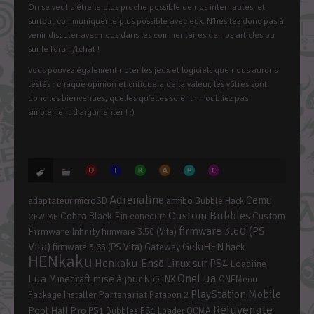
On se veut d’être le plus proche possible de nos internautes, et
surtout communiquer le plus possible avec eux. N’hésitez donc pas à
venir discuter avec nous dans les commentaires de nos articles ou
sur le forum/tchat !
Vous pouvez également noter les jeux et logiciels que nous aurons
testés : chaque opinion et critique a de la valeur, les vôtres sont
donc les bienvenues, quelles qu’elles soient : n’oubliez pas
simplement d’argumenter ! :)
Adrenaline
Cemu
adaptateur microSD
amiibo
Bubble Hack
Custom Bubbles
Cobra Black Fin
Custom
concours
CFW ME
firmware 3.60 (PS
Firmware Infinity
firmware 3.50 (Vita)
Vita)
GekiHEN
firmware 3.65 (PS Vita)
Gateway
hack
HENkaku
Henkaku Ensō
Linux sur PS4
Loadiine
OneLua
Lua
mise à jour
Minecraft
Noël
NX
ONEMenu
PlayStation Mobile
Partenariat
Package Installer
Patapon 2
Rejuvenate
Pool Hall Pro
PS1 Bubbles
PS1 Loader
QCMA