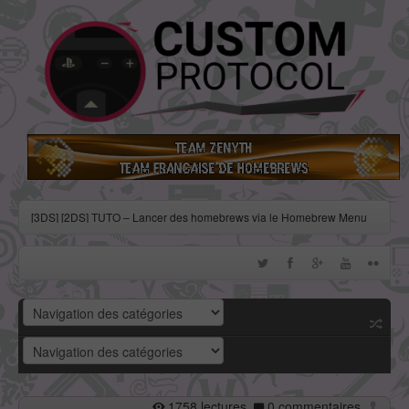
[3DS] [2DS] TUTO – Lancer des homebrews via le Homebrew Menu
[3DS] [2DS] TUTO – Installer Bootstrap9 grâce à Fredtool en version
11.10
[3DS] [2DS] TUTO - Utiliser l’exploit BannerBomb3 pour obtenir un
dump DSiWare
[3DS] [2DS] TUTO – Obtenir sa clé « movable.sed » de chiffrage
DSiWare via Seedminer
[Vita] Firmware 3.71 : et un nouveau firmware inutile, un !
1758 lectures
0 commentaires