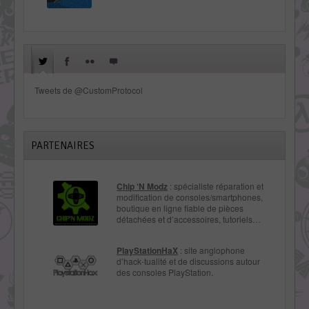
Tweets de @CustomProtocol
PARTENAIRES
Chip ‘N Modz
: spécialiste réparation et
modification de consoles/smartphones,
boutique en ligne fiable de pièces
détachées et d’accessoires, tutoriels…
PlayStationHaX
: site anglophone
d’hack-tualité et de discussions autour
des consoles PlayStation.