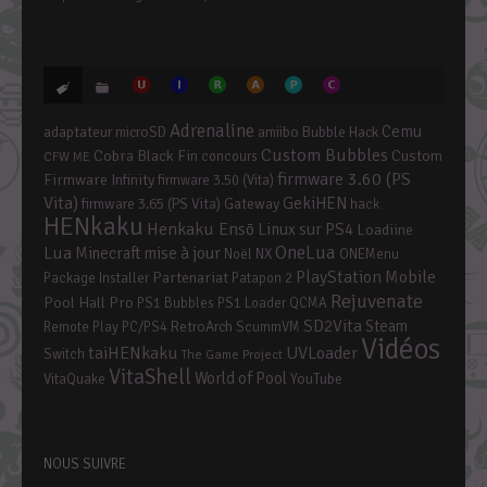
Adrenaline
Cemu
adaptateur microSD
amiibo
Bubble Hack
Custom Bubbles
Cobra Black Fin
Custom
concours
CFW ME
firmware 3.60 (PS
Firmware Infinity
firmware 3.50 (Vita)
Vita)
GekiHEN
firmware 3.65 (PS Vita)
Gateway
hack
HENkaku
Henkaku Ensō
Linux sur PS4
Loadiine
OneLua
Lua
mise à jour
Minecraft
Noël
NX
ONEMenu
PlayStation Mobile
Partenariat
Package Installer
Patapon 2
Rejuvenate
Pool Hall Pro
PS1 Bubbles
PS1 Loader
QCMA
SD2Vita
Steam
RetroArch
Remote Play PC/PS4
ScummVM
Vidéos
taiHENkaku
UVLoader
Switch
The Game Project
VitaShell
World of Pool
YouTube
VitaQuake
NOUS SUIVRE