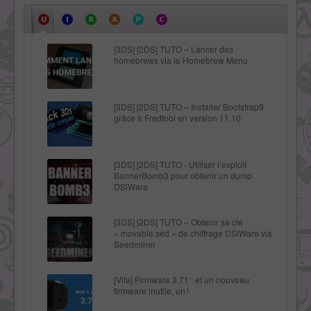
[3DS] [2DS] TUTO – Lancer des
homebrews via le Homebrew Menu
[3DS] [2DS] TUTO – Installer Bootstrap9
grâce à Fredtool en version 11.10
[3DS] [2DS] TUTO - Utiliser l’exploit
BannerBomb3 pour obtenir un dump
DSiWare
[3DS] [2DS] TUTO – Obtenir sa clé
« movable.sed » de chiffrage DSiWare via
Seedminer
[Vita] Firmware 3.71 : et un nouveau
firmware inutile, un !