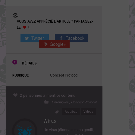
VOUS AVEZ APPRÉCIÉ L'ARTICLE ? PARTAGEZ-
LE
!
Twitter
Facebook
Google+
DÉTAILS
Concept Protocol
RUBRIQUE
2 personnes aiment ce contenu
,
Chroniques
Concept Protocol
Arduibag
Vidéos
Wirus
Un virus (étonnamment) gentil,