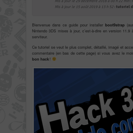
Mis à jour le 29 décembre 2018 à 00 h 22 min
: 
Mis à jour le 15 août 2019 à 13 h 52
:
tutoriel
Bienvenue dans ce guide pour installer
boot9strap
(au
Nintendo 3DS mises à jour, c’est-à-dire en version 11.9 à
serviteur.
Ce tutoriel se veut le plus complet, détaillé, imagé et acc
commentaire (en bas de cette page) si vous avez le moind
bon hack
!