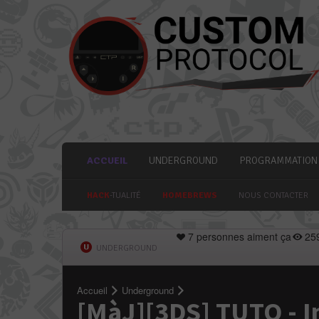
ACCUEIL
UNDERGROUND
PROGRAMMATION
HACK
-TUALITÉ
HOMEBREWS
NOUS CONTACTER
7 personnes aiment ça
25
UNDERGROUND
Accueil
Underground
[MàJ][3DS] TUTO - In