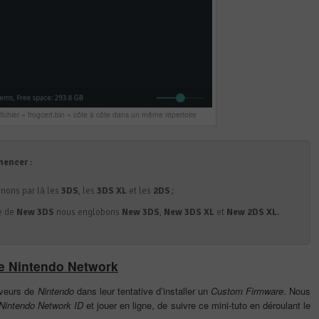
e fichier « frogcert.bin » côte à côte dans un même répertoire
mencer
:
gnons par là les
3DS
, les
3DS XL
et les
2DS
;
me de
New 3DS
nous englobons
New 3DS
,
New 3DS XL
et
New 2DS XL
.
te Nintendo Network
rveurs de
Nintendo
dans leur tentative d’installer un
Custom Firmware
. Nous
Nintendo Network ID
et jouer en ligne, de suivre ce mini-tuto en déroulant le