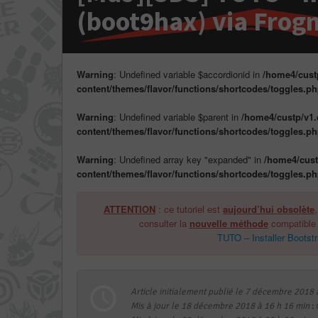
(boot9hax) via Frogm
Warning
: Undefined variable $accordionid in
/home4/cust
content/themes/flavor/functions/shortcodes/toggles.p
Warning
: Undefined variable $parent in
/home4/custp/v1
content/themes/flavor/functions/shortcodes/toggles.p
Warning
: Undefined array key "expanded" in
/home4/cust
content/themes/flavor/functions/shortcodes/toggles.p
ATTENTION
: ce tutoriel est
aujourd’hui obsolète
consulter la
nouvelle méthode
compatible 
TUTO – Installer Bootstr
Article initialement publié le 7 décembre 2018 
Mis à jour le 18 décembre 2018 à 16 h 16 min
: 