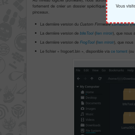
Vous visi
fortement de créer un dossier spécifique quelque part su
pinceaux.
La dernière version du
Custom Firmware
Luma3DS
(
li
La dernière version de
b9sTool
(
lien miroir
), que nous 
La dernière version de
FrogTool
(
lien miroir
), que nous
Le fichier « frogcert.bin », disponible via
ce torrent
(o