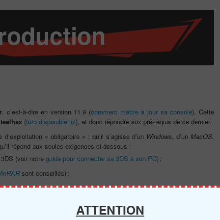
troduction
r
, c’est-à-dire en version 11.9 (
comment mettre à jour sa console
). Cette
Steelhax
(
tuto disponible ici
), et donc répondre aux pré-requis de ce dernier.
 d’exploitation « obligatoire » : qu’il s’agisse d’un
Windows
, d’un
MacOS
,
 qu’il répond aux seules exigences ci-dessous :
 3DS (voir notre
guide pour connecter sa 3DS à son PC
) ;
inRAR
sont conseillés) ;
 2,2 MB via
un torrent
(
qBitTorrent
ou
Deluge
sont conseillés, par ailleurs le
.
ATTENTION
t un petit tas de programmes listés ci-dessous. Nous vous recommandons