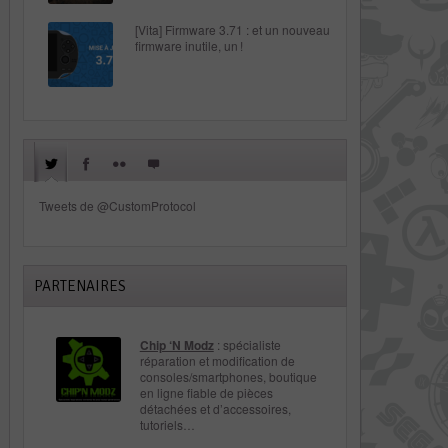
[Vita] Firmware 3.71 : et un nouveau
firmware inutile, un !
Tweets de @CustomProtocol
PARTENAIRES
Chip ‘N Modz
: spécialiste
réparation et modification de
consoles/smartphones, boutique
en ligne fiable de pièces
détachées et d’accessoires,
tutoriels…