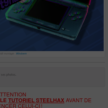
édit montage :
Windvern
 ses photos.
ATTENTION
 LE
TUTORIEL STEELHAX
AVANT DE
CER CELUI-CI !