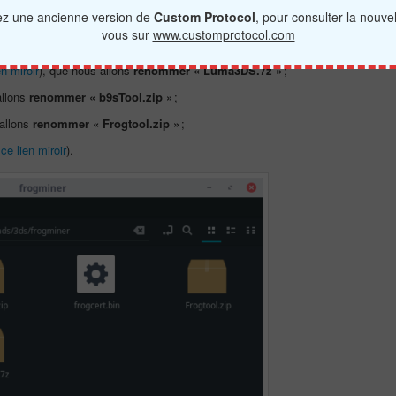
tez une ancienne version de
Custom Protocol
, pour consulter la nouve
r votre ordinateur, pour vous éviter de les perdre ou de vous emmêler les
vous sur
www.customprotocol.com
en miroir
), que nous allons
renommer « Luma3DS.7z »
;
allons
renommer « b9sTool.zip »
;
 allons
renommer « Frogtool.zip »
;
u
ce lien miroir
).