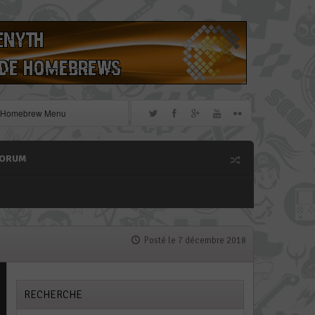
le Homebrew Menu
redtool en version 11.10
3 pour obtenir un dump
FORUM
» de chiffrage DSiWare via
e, un !
Posté le 7 décembre 2018
RECHERCHE