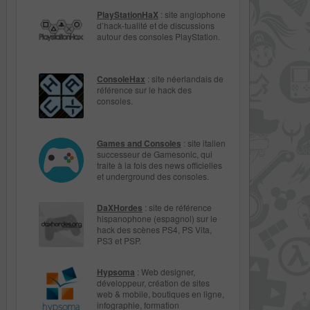
PlayStationHaX
: site anglophone
d’hack-tualité et de discussions
autour des consoles PlayStation.
ConsoleHax
: site néerlandais de
référence sur le hack des
consoles.
Games and Consoles
: site italien
successeur de Gamesonic, qui
traite à la fois des news officielles
et underground des consoles.
DaXHordes
: site de référence
hispanophone (espagnol) sur le
hack des scènes PS4, PS Vita,
PS3 et PSP.
Hypsoma
: Web designer,
développeur, création de sites
web & mobile, boutiques en ligne,
infographie, formation