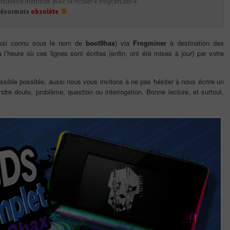
nouvelle méthode avec le fichier « frogcert.bin »
 désormais
obsolète
ssi connu sous le nom de
boot9hax
) via
Frogminer
à destination des
 l’heure où ces lignes sont écrites (enfin, ont été mises à jour) par votre
essible possible, aussi nous vous invitons à ne pas hésiter à nous écrire un
re doute, problème, question ou interrogation. Bonne lecture, et surtout,