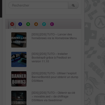
[3DS] [2DS] TUTO – Lancer des
homebrews via le Homebrew Menu
[3DS] [2DS] TUTO – Installer
Bootstrap9 grâce à Fredtool en
version 11.10
[3DS] [2DS] TUTO - Utiliser l’exploit
BannerBomb3 pour obtenir un dump
DSiWare
[3DS] [2DS] TUTO – Obtenir sa clé
« movable.sed » de chiffrage
DSiWare via Seedminer