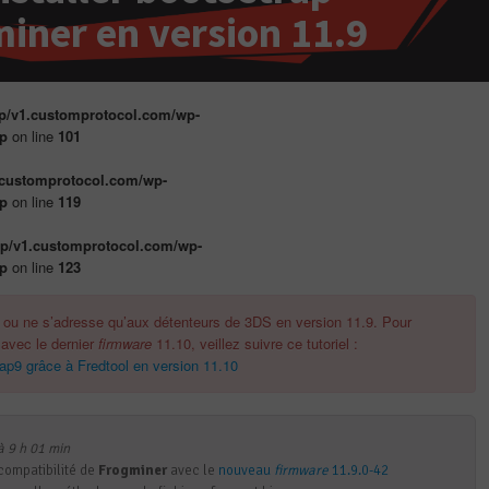
iner en version 11.9
p/v1.customprotocol.com/wp-
hp
on line
101
.customprotocol.com/wp-
hp
on line
119
p/v1.customprotocol.com/wp-
hp
on line
123
, ou ne s’adresse qu’aux détenteurs de 3DS en version 11.9. Pour
avec le dernier
firmware
11.10, veillez suivre ce tutoriel :
ap9 grâce à Fredtool en version 11.10
à 9 h 01 min
compatibilité de
Frogminer
avec le
nouveau
firmware
11.9.0-42