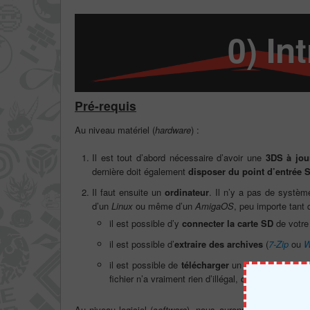
0) In
Pré-requis
Au niveau matériel (
hardware
) :
Il est tout d’abord nécessaire d’avoir une
3DS à jou
dernière doit également
disposer du point d’entrée 
Il faut ensuite un
ordinateur
. Il n’y a pas de système
d’un
Linux
ou même d’un
AmigaOS
, peu importe tant
il est possible d’y
connecter la carte SD
de votre
il est possible d’
extraire des archives
(
7-Zip
ou
W
il est possible de
télécharger
un petit fichier de
fichier n’a vraiment rien d’illégal, on vous rassure)
Au niveau logiciel (
software
), nous aurons besoin de tou