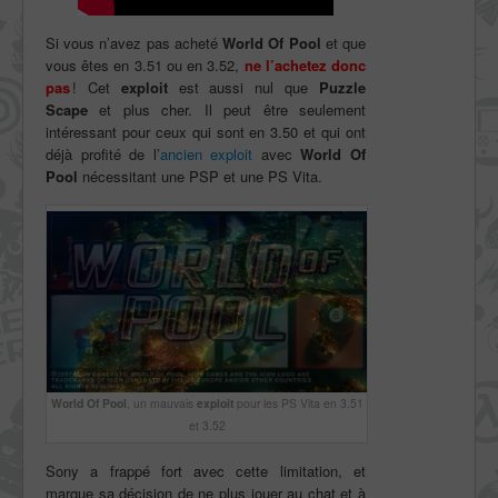
Si vous n’avez pas acheté
World Of Pool
et que
vous êtes en 3.51 ou en 3.52,
ne l’achetez donc
pas
! Cet
exploit
est aussi nul que
Puzzle
Scape
et plus cher. Il peut être seulement
intéressant pour ceux qui sont en 3.50 et qui ont
déjà profité de l’
ancien exploit
avec
World Of
Pool
nécessitant une PSP et une PS Vita.
World Of Pool
, un mauvais
exploit
pour les PS Vita en 3.51
et 3.52
Sony a frappé fort avec cette limitation, et
marque sa décision de ne plus jouer au chat et à