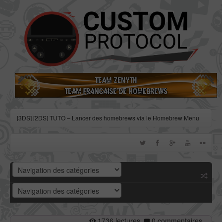
[3DS] [2DS] TUTO – Lancer des homebrews via le Homebrew Menu
[3DS] [2DS] TUTO – Installer Bootstrap9 grâce à Fredtool en version
11.10
[3DS] [2DS] TUTO - Utiliser l’exploit BannerBomb3 pour obtenir un
dump DSiWare
[3DS] [2DS] TUTO – Obtenir sa clé « movable.sed » de chiffrage
DSiWare via Seedminer
[Vita] Firmware 3.71 : et un nouveau firmware inutile, un !
1736 lectures
0 commentaires