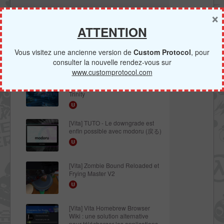
×
HACK PS TV
ATTENTION
[Vita] Firmware 3.71 : et un
nouveau firmware inutile, un !
Vous visitez une ancienne version de
Custom Protocol
, pour
consulter la nouvelle rendez-vous sur
www.customprotocol.com
[Vita] TUTO - Hacker sa PS Vita
en 3.69 ou 3.70 grâce à l’exploit
Trinity
[Vita] TUTO - Le downgrade est
enfin possible avec modoru (戻る)
[Vita] Zombie Bound Reloaded et
Frying Master V2
[Vita] Vita Homebrew Browser
Wiki : une solution alternative
pour télécharger les applications