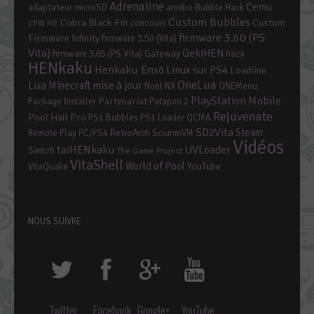
Adrenaline
Cemu
adaptateur microSD
amiibo
Bubble Hack
Custom Bubbles
Cobra Black Fin
Custom
concours
CFW ME
firmware 3.60 (PS
Firmware Infinity
firmware 3.50 (Vita)
Vita)
GekiHEN
firmware 3.65 (PS Vita)
Gateway
hack
HENkaku
Henkaku Ensō
Linux sur PS4
Loadiine
OneLua
Lua
mise à jour
Minecraft
Noël
NX
ONEMenu
PlayStation Mobile
Partenariat
Package Installer
Patapon 2
Rejuvenate
Pool Hall Pro
PS1 Bubbles
PS1 Loader
QCMA
SD2Vita
Steam
RetroArch
Remote Play PC/PS4
ScummVM
Vidéos
taiHENkaku
UVLoader
Switch
The Game Project
VitaShell
World of Pool
YouTube
VitaQuake
NOUS SUIVRE
Twitter
Facebook
Google+
YouTube