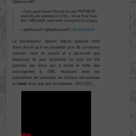
Q
wikrazor87.
if you guys haven’t found out yet, PHP/WOP
exploits are useless on 3.50+, since they have
the 1 MB patch, even with a kexploit it’s crappy.
— qwikrazor87 (@qwikrazor87)
28 Août 2015
Le développeur, absent depuis quelque mois
étant donné qu’il ne possédait plus de connexion
internet, vient de revenir et a découvert que
beaucoup de jeux (exploités ou non) ont été
patchés
par
Sony
qui a limité la taille des
sauvegardes à 1MB, réduisant ainsi les
possibilités de transférer les fichiers nécessaires
au
hack
ainsi que des
homebrews
, ISO/CSO…