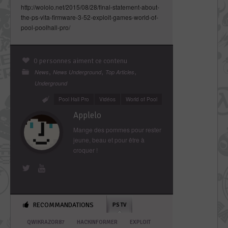
http://wololo.net/2015/08/28/final-statement-about-
the-ps-vita-firmware-3-52-exploit-games-world-of-
pool-poolhall-pro/
0 personnes aiment ce contenu
,
,
,
News
News Underground
Top Articles
Underground
Pool Hall Pro
Vidéos
World of Pool
Applelo
Mange des pommes pour rester
jeune, beau et pour être à
croquer !
RECOMMANDATIONS
PS TV
QWIKRAZOR87
HACKINFORMER
EXPLOIT