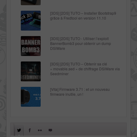
[3DS] [2DS] TUTO – Installer Bootstrap9
grâce à Fredtool en version 11.10
[3DS] [2DS] TUTO - Utiliser l’exploit
BannerBomb3 pour obtenir un dump
DSiWare
[3DS] [2DS] TUTO – Obtenir sa clé
« movable.sed » de chiffrage DSiWare via
Seedminer
[Vita] Firmware 3.71 : et un nouveau
firmware inutile, un !