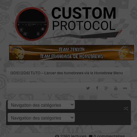
[3DS] [2DS] TUTO – Lancer des homebrews via le Homebrew Menu
[3DS] [2DS] TUTO – Installer Bootstrap9 grâce à Fredtool en version
11.10
[3DS] [2DS] TUTO - Utiliser l’exploit BannerBomb3 pour obtenir un
dump DSiWare
[3DS] [2DS] TUTO – Obtenir sa clé « movable.sed » de chiffrage
DSiWare via Seedminer
[Vita] Firmware 3.71 : et un nouveau firmware inutile, un !
2260 lectures
0 commentaires