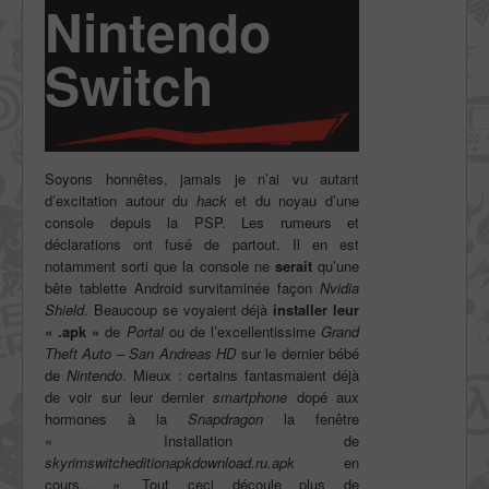
Nintendo
Switch
Soyons honnêtes, jamais je n’ai vu autant
d’excitation autour du
hack
et du noyau d’une
console depuis la PSP. Les rumeurs et
déclarations ont fusé de partout. Il en est
notamment sorti que la console ne
serait
qu’une
bête tablette Android survitaminée façon
Nvidia
Shield
. Beaucoup se voyaient déjà
installer leur
« .apk »
de
Portal
ou de l’excellentissime
Grand
Theft Auto – San Andreas HD
sur le dernier bébé
de
Nintendo
. Mieux : certains fantasmaient déjà
de voir sur leur dernier
smartphone
dopé aux
hormones à la
Snapdragon
la fenêtre
« Installation de
skyrimswitcheditionapkdownload.ru.apk
en
cours… ». Tout ceci découle plus de