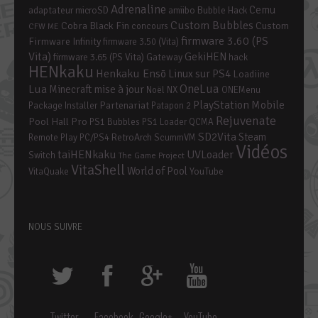
Adrenaline
Cemu
adaptateur microSD
amiibo
Bubble Hack
Custom Bubbles
Cobra Black Fin
Custom
concours
CFW ME
firmware 3.60 (PS
Firmware Infinity
firmware 3.50 (Vita)
Vita)
GekiHEN
firmware 3.65 (PS Vita)
Gateway
hack
HENkaku
Henkaku Ensō
Linux sur PS4
Loadiine
OneLua
Lua
mise à jour
Minecraft
Noël
NX
ONEMenu
PlayStation Mobile
Partenariat
Package Installer
Patapon 2
Rejuvenate
Pool Hall Pro
PS1 Bubbles
PS1 Loader
QCMA
SD2Vita
Steam
RetroArch
Remote Play PC/PS4
ScummVM
Vidéos
taiHENkaku
UVLoader
Switch
The Game Project
VitaShell
World of Pool
YouTube
VitaQuake
NOUS SUIVRE
Twitter
Facebook
Google+
YouTube