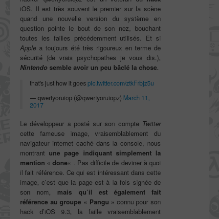
iOS. Il est très souvent le premier sur la scène
quand une nouvelle version du système en
question pointe le bout de son nez, bouchant
toutes les failles précédemment utilisés. Et si
Apple
a toujours été très rigoureux en terme de
sécurité (de vrais psychopathes je vous dis.),
Nintendo
semble avoir un peu bâclé la chose
.
that's just how it goes
pic.twitter.com/ztkFrbjz5u
— qwertyoruiop (@qwertyoruiopz)
March 11,
2017
Le développeur a posté sur son compte
Twitter
cette fameuse image, vraisemblablement du
navigateur internet caché dans la console, nous
montrant
une page indiquant simplement la
mention « done
« . Pas difficile de deviner à quoi
il fait référence. Ce qui est intéressant dans cette
image, c’est que la page est à la fois signée de
son nom,
mais qu’il est également fait
référence au groupe « Pangu »
connu pour son
hack d’iOS 9.3, la faille vraisemblablement