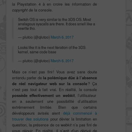
la Playstation 4 à en croire les information de
copyright
de la console.
Switch OS is very similar to the 3DS OS. Most
analagous syscalls are there. It does smell like a
rewrite tho.
— plutoo (@qlutoo)
March 6, 2017
Looks like it is the next iteration of the 3DS
kernel, same code base
— plutoo (@qlutoo)
March 6, 2017
Mais ce n’est pas fini ! Vous avez sans doute
entendu parler de
la polémique dûe à l’absence
de réel navigateur web sur la console
? Ça
n’est pas tout à fait vrai. En réalité, la console
possède effectivement un
webkit
, l’utilisateur
en a seulement une possibilité d’utilisation
extrêmement limitée. Bien que certains
développeurs avisés aient
déjà commencé à
trouver des solutions
pour dévier la limitation en
question, la présence de ce
webkit
n’a pas fini de
vous réjouir. En réalité, il s’agit d’un dérivé de