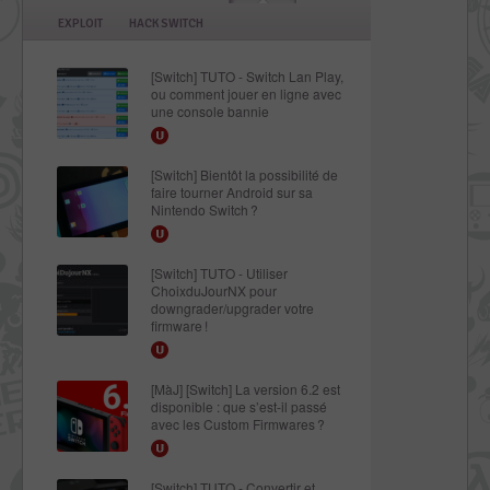
EXPLOIT
HACK SWITCH
[Switch] TUTO - Switch Lan Play,
ou comment jouer en ligne avec
une console bannie
[Switch] Bientôt la possibilité de
faire tourner Android sur sa
Nintendo Switch ?
[Switch] TUTO - Utiliser
ChoixduJourNX pour
downgrader/upgrader votre
firmware !
[MàJ] [Switch] La version 6.2 est
disponible : que s’est-il passé
avec les Custom Firmwares ?
[Switch] TUTO - Convertir et