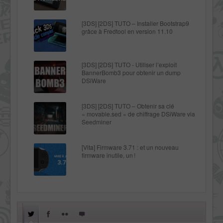
[3DS] [2DS] TUTO – Installer Bootstrap9
grâce à Fredtool en version 11.10
[3DS] [2DS] TUTO - Utiliser l’exploit
BannerBomb3 pour obtenir un dump
DSiWare
[3DS] [2DS] TUTO – Obtenir sa clé
« movable.sed » de chiffrage DSiWare via
Seedminer
[Vita] Firmware 3.71 : et un nouveau
firmware inutile, un !