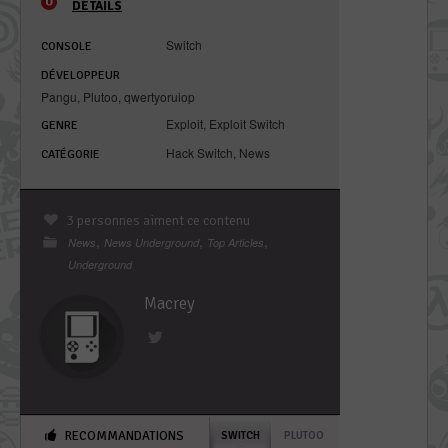
DÉTAILS
Switch
CONSOLE
DÉVELOPPEUR
Pangu
,
Plutoo
,
qwertyoruiop
Exploit
,
Exploit Switch
GENRE
Hack Switch
,
News
CATÉGORIE
3 personnes aiment ce contenu
,
,
,
News
News Underground
Top Articles
Underground
Macrey
RECOMMANDATIONS
SWITCH
PLUTOO